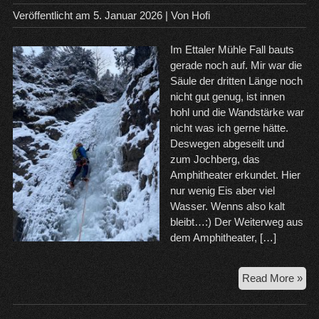
Veröffentlicht am
5. Januar 2026
| Von
Hofi
Im Ettaler Mühle Fall bauts
gerade noch auf. Mir war die
Säule der dritten Länge noch
nicht gut genug, ist innen
hohl und die Wandstärke war
nicht was ich gerne hätte.
Deswegen abgeseilt und
zum Jochberg, das
Amphitheater erkundet. Hier
nur wenig Eis aber viel
Wasser. Wenns also kalt
bleibt…:) Der Weiterweg aus
dem Amphitheater, […]
5.1
Read More »
Ett
Mü