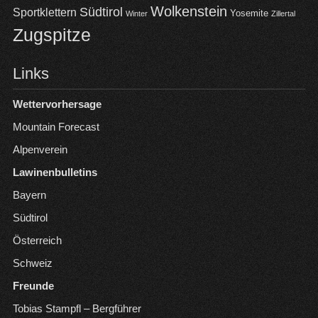
Wolkenstein
Südtirol
Sportklettern
Yosemite
Winter
Zillertal
Zugspitze
Links
Wettervorhersage
Mountain Forecast
Alpenverein
Lawinenbulletins
Bayern
Südtirol
Österreich
Schweiz
Freunde
Tobias Stampfl – Bergführer