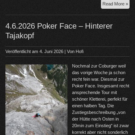
18.
Read More »
Ber
Ost
4.6.2026 Poker Face – Hinterer
Tajakopf
Veröffentlicht am
4. Juni 2026
| Von
Hofi
Nochmal zur Coburger weil
das vorige Woche ja schon
recht fein war. Diesmal zur
Poker Face. Insgesamt recht
ansprechende Tour mit
schöner Kletterei, perfekt für
einen halben Tag. Die
Zustiegsbeschreibung „von
der Hütte nach Osten in
20min zum Einstieg“ ist zwar
korrekt aber nicht sonderlich