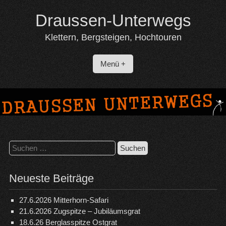
Skip
Draussen-Unterwegs
to
content
Klettern, Bergsteigen, Hochtouren
Menü +
Suchen
nach:
Neueste Beiträge
27.6.2026 Mitterhorn-Safari
21.6.2026 Zugspitze – Jubiläumsgrat
18.6.26 Berglasspitze Ostgrat