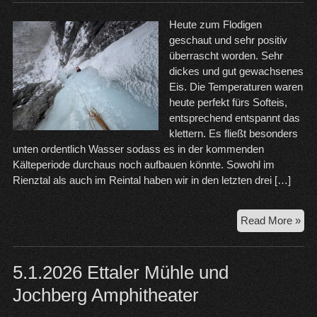
Heute zum Flodigen
geschaut und sehr positiv
überrascht worden. Sehr
dickes und gut gewachsenes
Eis. Die Temperaturen waren
heute perfekt fürs Softeis,
entsprechend entspannt das
klettern. Es fließt besonders
unten ordentlich Wasser sodass es in der kommenden
Kälteperiode durchaus noch aufbauen könnte. Sowohl im
Rienztal als auch im Reintal haben wir in den letzten drei […]
19.
Read More »
Flo
Eisf
Rie
5.1.2026 Ettaler Mühle und
Jochberg Amphitheater