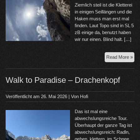
Ziemlich steil ist die Kletterei
in einigen Seillängen und die
Haken muss man erst mal
finden. Laut Topo sind in SL 5
zB einige da, benutzt haben
wir nur einen. Blind halt. […]
30.
Read More »
20
Dol
Walk to Paradise – Drachenkopf
Veröffentlicht am
26. Mai 2026
| Von
Hofi
Das ist mal eine
abwechslungsreiche Tour.
Überhaupt der ganze Tag ist
abwechslungsreich: Radln,
gehen, klettern, im Schnee