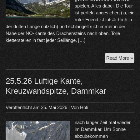
spielen. Alles dabei. Die Tour
ist perfekt abgesichert (ja, ein
roter Friend ist tatsächlich in
der dritten Länge nützlich) und schlängelt sich immer in der
Nähe der NO-Kante des Drachensteins nach oben. Tolle
kletterstellen in fast jeder Seillänge. […]
Wa
Read More »
to
Par
–
25.5.26 Luftige Kante,
Dra
Kreuzwandspitze, Dammkar
Veröffentlicht am
25. Mai 2026
| Von
Hofi
nach langer Zeit mal wieder
im Dammkar. Um Sonne
abzubekommen