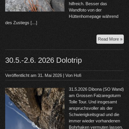
hilfreich. Besser das
Wandfoto von der
Hüttenhomepage während
des Zustiegs […]
4.6
Read More »
Pok
Fa
–
30.5.-2.6. 2026 Dolotrip
Hin
Taj
Veröffentlicht am
31. Mai 2026
| Von
Hofi
31.5.2026 Dibona (SO Wand)
am Grossen Falzaregoturm
Tolle Tour. Und insgesamt
anspruchsvoller als der
Schwierigkeitsgrad und die
immer wieder vorhandenen
Bohrhaken vermuten lassen.