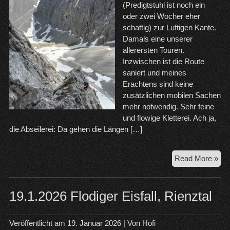
(Predigtstuhl ist noch ein
oder zwei Wocher eher
schattig) zur Luftigen Kante.
Damals eine unserer
allerersten Touren.
Inzwischen ist die Route
saniert und meines
Erachtens sind keine
zusätzlichen mobilen Sachen
mehr notwendig. Sehr feine
und flowige Kletterei. Ach ja,
die Abseilerei: Da gehen die Längen […]
25.
Read More »
Luf
Kan
Kre
19.1.2026 Flodiger Eisfall, Rienztal
Da
Veröffentlicht am
19. Januar 2026
| Von
Hofi