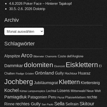
4.6.2026 Poker Face – Hinterer Tajakopf
30.5.-2.6. 2026 Dolotrip
Archiv
Archiv
Schlagwörter
Arco
Alpspitze
Coste dell'Anglone
Biberwier
Chamonix
Eisklettern
dolomiten
Dammkar
El
Eisenzeit
Grönland
Gully
Huaraz
Chalten
Hochtour
Flodige
Gröden
Jochberg
Klettern
Jubiläumsgrat
Klettersteig
Kochel
Lüsens
Lechtal
Mittenwald
Neue Welt
Kühtai
Lampsenspitze
Pamiagdluk
Patagonien
Peru
rechte
Plaisierklettern
Pitztal
Sella
Skitour
rechtes Gully
Rinne
Sellrain
San Paolo