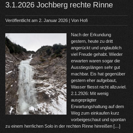
un
3.1.2026 Jochberg rechte Rinne
Joc
Amp
Veröffentlicht am
2. Januar 2026
| Von
Hofi
Nach der Erkundung
gestern, heute zu dritt
angerückt und unglaublich
viel Freude gehabt. Wieder
erwarten waren sogar die
Ausstiegslängen sehr gut
machbar. Eis hat gegenüber
gestern eher aufgebaut,
Wasser fliesst nicht allzuviel.
2.1.2926: Mit wenig
ausgeprägter
Erwartungshaltung auf dem
Weg zum einkaufen kurz
vorbeigeschaut und spontan
zu einem herrlichen Solo in der rechten Rinne hinreißen […]