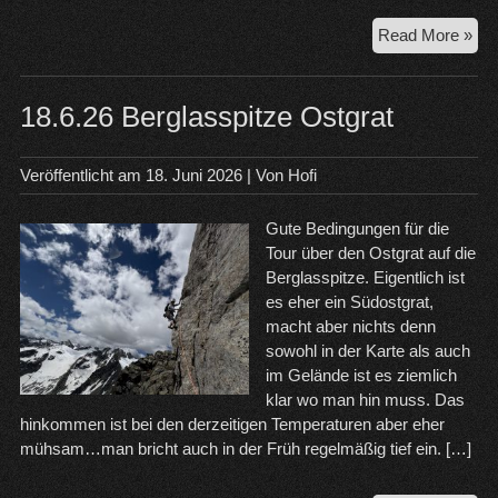
21.
Read More »
Zug
–
Jub
18.6.26 Berglasspitze Ostgrat
Veröffentlicht am
18. Juni 2026
| Von
Hofi
Gute Bedingungen für die
Tour über den Ostgrat auf die
Berglasspitze. Eigentlich ist
es eher ein Südostgrat,
macht aber nichts denn
sowohl in der Karte als auch
im Gelände ist es ziemlich
klar wo man hin muss. Das
hinkommen ist bei den derzeitigen Temperaturen aber eher
mühsam…man bricht auch in der Früh regelmäßig tief ein. […]