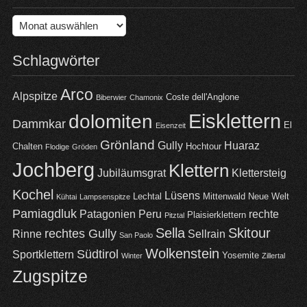
Archiv
Schlagwörter
Arco
Alpspitze
Coste dell'Anglone
Biberwier
Chamonix
Eisklettern
dolomiten
Dammkar
El
Eisenzeit
Grönland
Gully
Huaraz
Chalten
Hochtour
Flodige
Gröden
Jochberg
Klettern
Jubiläumsgrat
Klettersteig
Kochel
Lüsens
Lechtal
Mittenwald
Neue Welt
Kühtai
Lampsenspitze
Pamiagdluk
Patagonien
Peru
rechte
Plaisierklettern
Pitztal
Sella
Skitour
rechtes Gully
Rinne
Sellrain
San Paolo
Wolkenstein
Südtirol
Sportklettern
Yosemite
Winter
Zillertal
Zugspitze