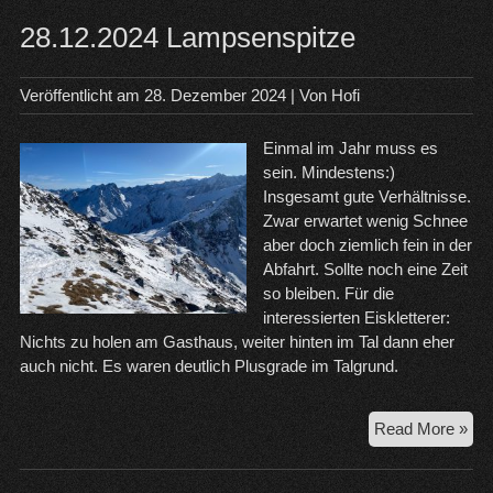
15.
Ski
28.12.2024 Lampsenspitze
im
Sel
Veröffentlicht am
28. Dezember 2024
| Von
Hofi
Einmal im Jahr muss es
sein. Mindestens:)
Insgesamt gute Verhältnisse.
Zwar erwartet wenig Schnee
aber doch ziemlich fein in der
Abfahrt. Sollte noch eine Zeit
so bleiben. Für die
interessierten Eiskletterer:
Nichts zu holen am Gasthaus, weiter hinten im Tal dann eher
auch nicht. Es waren deutlich Plusgrade im Talgrund.
28.
Read More »
Lam