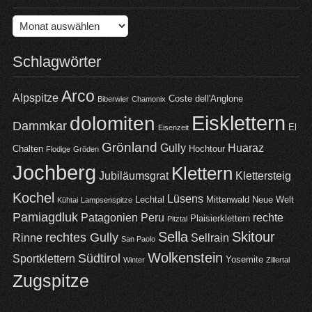
Archiv
Schlagwörter
Arco
Alpspitze
Coste dell'Anglone
Biberwier
Chamonix
Eisklettern
dolomiten
Dammkar
El
Eisenzeit
Grönland
Gully
Huaraz
Chalten
Hochtour
Flodige
Gröden
Jochberg
Klettern
Jubiläumsgrat
Klettersteig
Kochel
Lüsens
Lechtal
Mittenwald
Neue Welt
Kühtai
Lampsenspitze
Pamiagdluk
Patagonien
Peru
rechte
Plaisierklettern
Pitztal
Sella
Skitour
rechtes Gully
Rinne
Sellrain
San Paolo
Wolkenstein
Südtirol
Sportklettern
Yosemite
Winter
Zillertal
Zugspitze