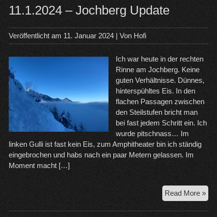
11.1.2024 – Jochberg Update
Veröffentlicht am
11. Januar 2024
| Von
Hofi
Ich war heute in der rechten
Rinne am Jochberg. Keine
guten Verhältnisse. Dünnes,
hinterspühltes Eis. In den
flachen Passagen zwischen
den Steilstufen bricht man
bei fast jedem Schritt ein. Ich
wurde pitschnass… Im
linken Gulli ist fast kein Eis, zum Amphitheater bin ich ständig
eingebrochen und habs nach ein paar Metern gelassen. Im
Moment macht […]
11.
Read More »
–
Joc