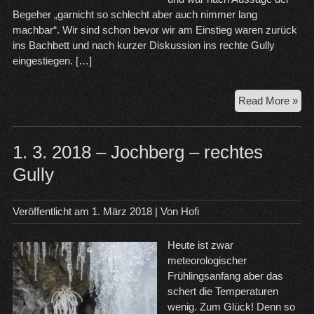
Begeher „garnicht so schlecht aber auch nimmer lang
machbar“. Wir sind schon bevor wir am Einstieg waren zurück
ins Bachbett und nach kurzer Diskussion ins rechte Gully
eingestiegen. […]
4.
Read More »
3.
20
–
1. 3. 2018 – Jochberg – rechtes
Joc
Gully
–
rec
Gul
Veröffentlicht am
1. März 2018
| Von
Hofi
Heute ist zwar
meteorologischer
Frühlingsanfang aber das
schert die Temperaturen
wenig. Zum Glück! Denn so