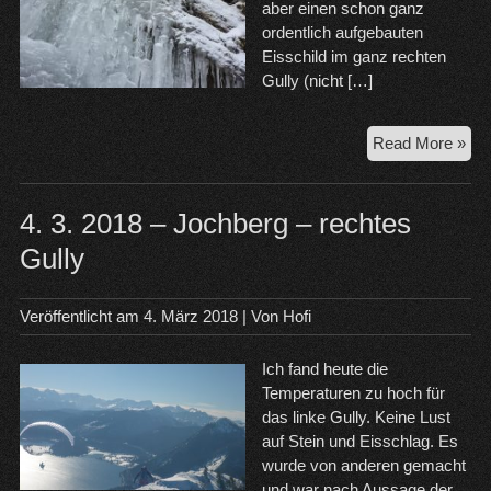
aber einen schon ganz
ordentlich aufgebauten
Eisschild im ganz rechten
Gully (nicht […]
16.
Read More »
12.
20
Joc
4. 3. 2018 – Jochberg – rechtes
da
Gully
ga
da
rec
Veröffentlicht am
4. März 2018
| Von
Hofi
Gul
Ich fand heute die
Temperaturen zu hoch für
das linke Gully. Keine Lust
auf Stein und Eisschlag. Es
wurde von anderen gemacht
und war nach Aussage der