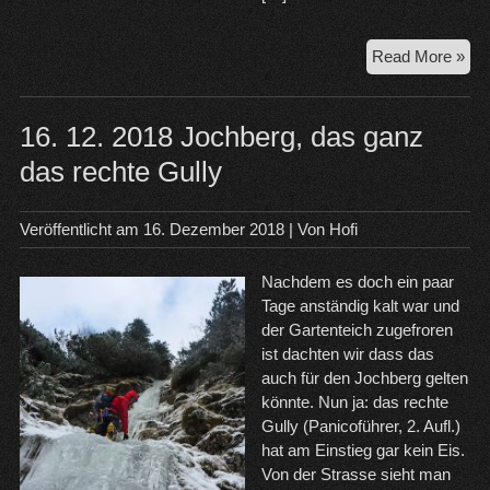
29.
Read More »
–
kle
Eis
16. 12. 2018 Jochberg, das ganz
kur
das rechte Gully
vor
Rei
in
Veröffentlicht am
16. Dezember 2018
| Von
Hofi
Tau
Nachdem es doch ein paar
Tage anständig kalt war und
der Gartenteich zugefroren
ist dachten wir dass das
auch für den Jochberg gelten
könnte. Nun ja: das rechte
Gully (Panicoführer, 2. Aufl.)
hat am Einstieg gar kein Eis.
Von der Strasse sieht man