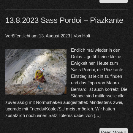
20
Dol
13.8.2023 Sass Pordoi – Piazkante
Veröffentlicht am
13. August 2023
| Von
Hofi
Endlich mal wieder in den
Dolos…gefühlt eine kleine
Ewigkeit her. Heute zum
Sass Pordoi, die Piazkante.
Einstieg ist leicht zu finden
und das Topo von Mauro
Bernardi ist auch korrekt. Die
Stände sind mittlerweile alle
zuverlässig mit Normalhaken ausgestattet: Mindestens zwei,
upgrade mit Friends/Köpfel/SU meist möglich. Wir hatten
zusätzlich noch einen Satz Totems dabei von […]
13.
Read More »