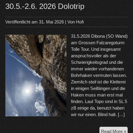
30.5.-2.6. 2026 Dolotrip
Veröffentlicht am
31. Mai 2026
| Von
Hofi
31.5.2026 Dibona (SO Wand)
am Grossen Falzaregoturm
Tolle Tour. Und insgesamt
anspruchsvoller als der
Schwierigkeitsgrad und die
immer wieder vorhandenen
Bohrhaken vermuten lassen.
Ziemlich steil ist die Kletterei
in einigen Seillängen und die
Haken muss man erst mal
finden. Laut Topo sind in SL 5
zB einige da, benutzt haben
wir nur einen. Blind halt. […]
30.
Read More »