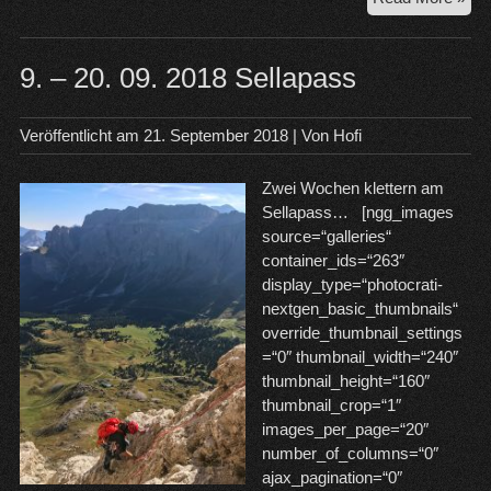
Sa
Por
–
9. – 20. 09. 2018 Sellapass
Pia
Veröffentlicht am
21. September 2018
| Von
Hofi
Zwei Wochen klettern am
Sellapass… [ngg_images
source=“galleries“
container_ids=“263″
display_type=“photocrati-
nextgen_basic_thumbnails“
override_thumbnail_settings
=“0″ thumbnail_width=“240″
thumbnail_height=“160″
thumbnail_crop=“1″
images_per_page=“20″
number_of_columns=“0″
ajax_pagination=“0″