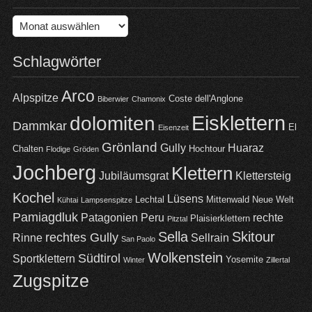
Archiv
Schlagwörter
Arco
Alpspitze
Coste dell'Anglone
Biberwier
Chamonix
Eisklettern
dolomiten
Dammkar
El
Eisenzeit
Grönland
Gully
Huaraz
Chalten
Hochtour
Flodige
Gröden
Jochberg
Klettern
Jubiläumsgrat
Klettersteig
Kochel
Lüsens
Lechtal
Mittenwald
Neue Welt
Kühtai
Lampsenspitze
Pamiagdluk
Patagonien
Peru
rechte
Plaisierklettern
Pitztal
Sella
Skitour
rechtes Gully
Rinne
Sellrain
San Paolo
Wolkenstein
Südtirol
Sportklettern
Yosemite
Winter
Zillertal
Zugspitze