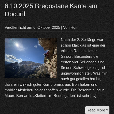
6.10.2025 Bregostane Kante am
Docuril
Veröffentlicht am
6. Oktober 2025
| Von
Hofi
Nach der 2. Seillänge war
schon klar: das ist eine der
tollsten Routen dieser
Saison. Besonders die
ersten vier Seillängen sind
für den Schwierigkeitsgrad
ungewöhnlich steil. Was mir
auch gut gefallen hat ist,
dass ein wirklich guter Kompromiss aus Bohrhaken und
mobiler Absicherung geschaffen wurde. Die Beschreibung in
Mauro Bernardis „Klettern im Rosengarten“ ist sehr […]
6.1
Read More »