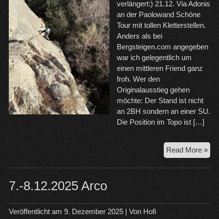
verlängert:) 21.12. Via Adonis
an der Paolowand Schöne
Tour mit tollen Kletterstellen.
Anders als bei
Bergsteigen.com angegeben
war ich gelegentlich um
einen mittleren Friend ganz
froh. Wer den
Originalausstieg gehen
möchte: Der Stand ist nicht
an 2BH sondern an einer SU.
Die Position im Topo ist […]
21.
Read More »
Wei
in
Arc
7.-8.12.2025 Arco
Veröffentlicht am
9. Dezember 2025
| Von
Hofi