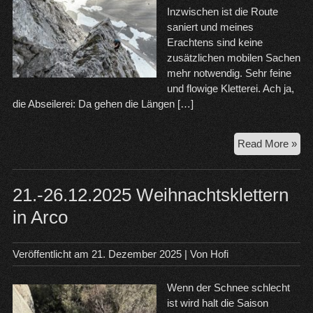
Inzwischen ist die Route
saniert und meines
Erachtens sind keine
zusätzlichen mobilen Sachen
mehr notwendig. Sehr feine
und flowige Kletterei. Ach ja,
die Abseilerei: Da gehen die Längen […]
25.
Read More »
Luf
Kan
Kre
21.-26.12.2025 Weihnachtsklettern
Da
in Arco
Veröffentlicht am
21. Dezember 2025
| Von
Hofi
Wenn der Schnee schlecht
ist wird halt die Saison