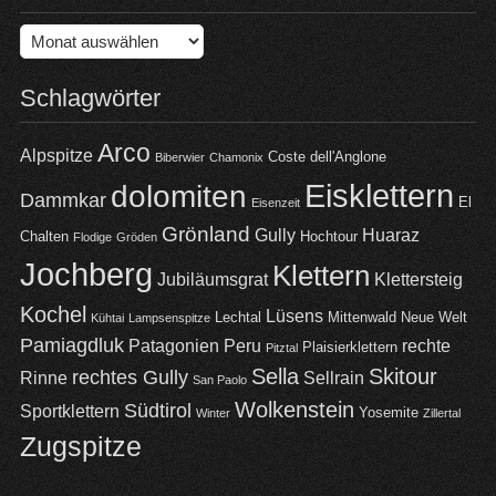
Archiv
Schlagwörter
Arco
Alpspitze
Coste dell'Anglone
Biberwier
Chamonix
Eisklettern
dolomiten
Dammkar
El
Eisenzeit
Grönland
Gully
Huaraz
Chalten
Hochtour
Flodige
Gröden
Jochberg
Klettern
Jubiläumsgrat
Klettersteig
Kochel
Lüsens
Lechtal
Mittenwald
Neue Welt
Kühtai
Lampsenspitze
Pamiagdluk
Patagonien
Peru
rechte
Plaisierklettern
Pitztal
Sella
Skitour
rechtes Gully
Rinne
Sellrain
San Paolo
Wolkenstein
Südtirol
Sportklettern
Yosemite
Winter
Zillertal
Zugspitze