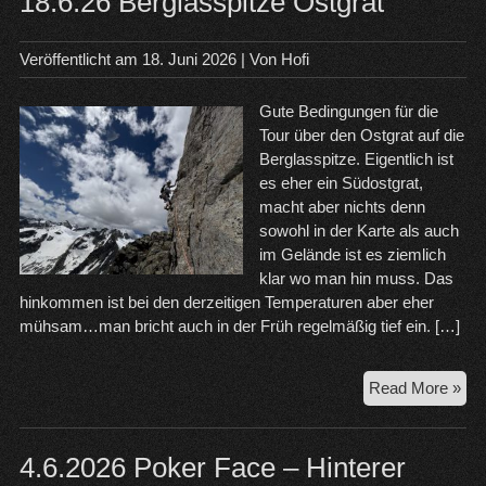
18.6.26 Berglasspitze Ostgrat
Veröffentlicht am
18. Juni 2026
| Von
Hofi
Gute Bedingungen für die
Tour über den Ostgrat auf die
Berglasspitze. Eigentlich ist
es eher ein Südostgrat,
macht aber nichts denn
sowohl in der Karte als auch
im Gelände ist es ziemlich
klar wo man hin muss. Das
hinkommen ist bei den derzeitigen Temperaturen aber eher
mühsam…man bricht auch in der Früh regelmäßig tief ein. […]
18.
Read More »
Ber
Ost
4.6.2026 Poker Face – Hinterer