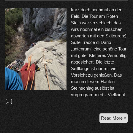
kurz doch nochmal an den
Fels. Die Tour am Roten
Stein war so schlecht das
wirs nochmal ein bisschen
abwarten mit den Skitouren:)
Sulle Tracce di Dario
„untenrum“ eine schöne Tour
mit guter Kletterei. Vernünftig
abgesichert. Die letzte
Seilllänge ist nur mit viel
Vorsicht zu genießen. Das
man in diesem Haufen
Steinschlag auslöst ist
vorprogrammiert…Vielleicht
[…]
7.-
Read More »
Arc