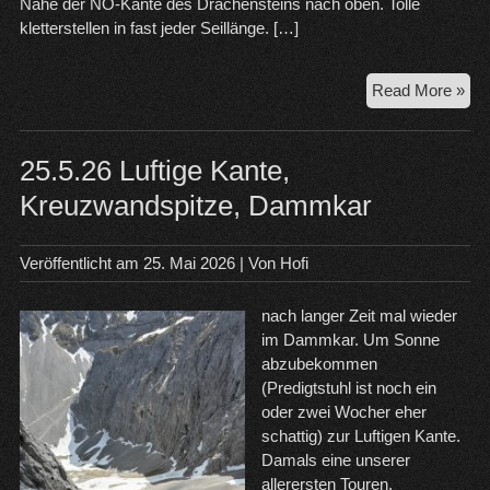
Nähe der NO-Kante des Drachensteins nach oben. Tolle
kletterstellen in fast jeder Seillänge. […]
Wa
Read More »
to
Par
–
25.5.26 Luftige Kante,
Dra
Kreuzwandspitze, Dammkar
Veröffentlicht am
25. Mai 2026
| Von
Hofi
nach langer Zeit mal wieder
im Dammkar. Um Sonne
abzubekommen
(Predigtstuhl ist noch ein
oder zwei Wocher eher
schattig) zur Luftigen Kante.
Damals eine unserer
allerersten Touren.