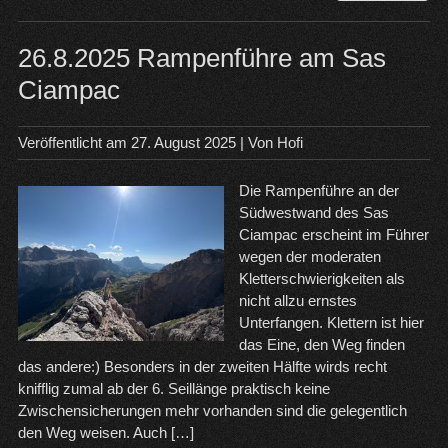
Bre
Kan
am
26.8.2025 Rampenführe am Sas
Doc
Ciampac
Veröffentlicht am
27. August 2025
| Von
Hofi
Die Rampenführe an der
Südwestwand des Sas
Ciampac erscheint im Führer
wegen der moderaten
Kletterschwierigkeiten als
nicht allzu ernstes
Unterfangen. Klettern ist hier
das Eine, den Weg finden
das andere:) Besonders in der zweiten Hälfte wirds recht
knifflig zumal ab der 6. Seillänge praktisch keine
Zwischensicherungen mehr vorhanden sind die gelegentlich
den Weg weisen. Auch […]