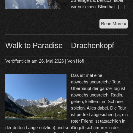
zB einige da, benutzt haben
wir nur einen. Blind halt. […]
30.
Read More »
20
Dol
Walk to Paradise – Drachenkopf
Veröffentlicht am
26. Mai 2026
| Von
Hofi
Das ist mal eine
abwechslungsreiche Tour.
Überhaupt der ganze Tag ist
abwechslungsreich: Radln,
gehen, klettern, im Schnee
spielen. Alles dabei. Die Tour
ist perfekt abgesichert (ja, ein
roter Friend ist tatsächlich in
der dritten Länge nützlich) und schlängelt sich immer in der