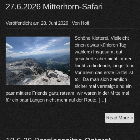
27.6.2026 Mitterhorn-Safari
Veröffentlicht am
28. Juni 2026
| Von
Hofi
Schöne Kletterei. Vielleicht
einen etwas kühleren Tag
wählen:) Insgesamt gut
gesicherte aber nicht immer
leicht zu findende, lange Tour.
Vor allem das erste Drittel ist
toll. Da man sich ziemlich
sicher mal versteigt sind ein
paar mittlere Friends ganz ratsam, wir waren in der Mitte mal
für ein paar Längen nicht mehr auf der Route. […]
27.
Read More »
Mit
Saf