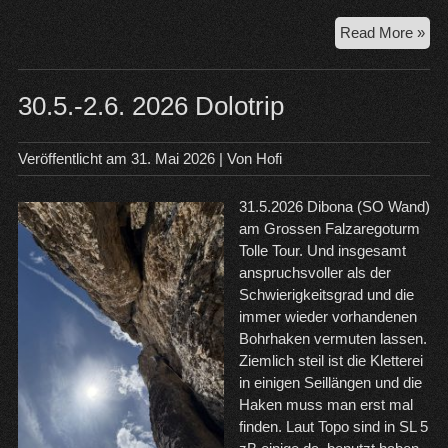
4.6
Read More »
Pok
Fa
–
30.5.-2.6. 2026 Dolotrip
Hin
Taj
Veröffentlicht am
31. Mai 2026
| Von
Hofi
31.5.2026 Dibona (SO Wand)
am Grossen Falzaregoturm
Tolle Tour. Und insgesamt
anspruchsvoller als der
Schwierigkeitsgrad und die
immer wieder vorhandenen
Bohrhaken vermuten lassen.
Ziemlich steil ist die Kletterei
in einigen Seillängen und die
Haken muss man erst mal
finden. Laut Topo sind in SL 5