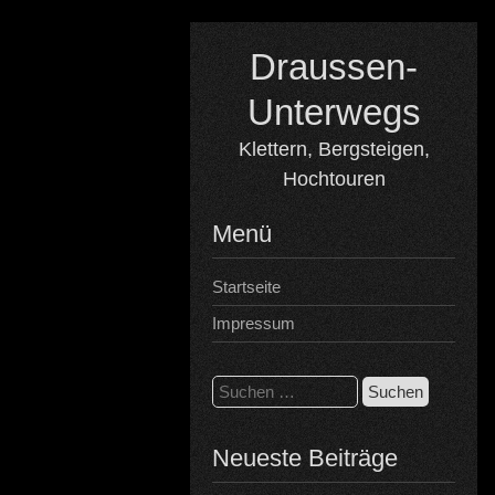
Skip
to
Draussen-
content
Unterwegs
Klettern, Bergsteigen,
Hochtouren
Menü
Startseite
Impressum
Suchen
nach:
Neueste Beiträge