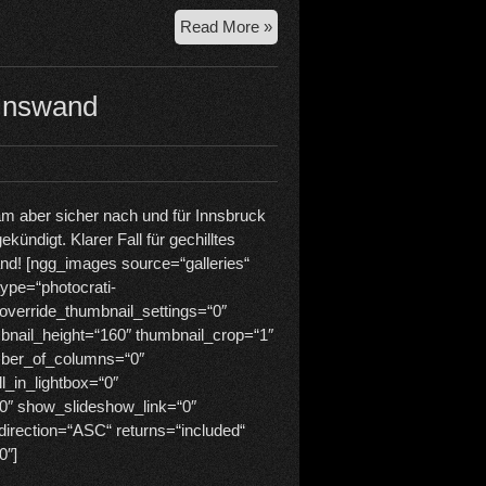
25.
Read More »
05.
2020
Fuchskarspitze
tinswand
–
Schwarze
Wand
sam aber sicher nach und für Innsbruck
ündigt. Klarer Fall für gechilltes
and! [ngg_images source=“galleries“
type=“photocrati-
override_thumbnail_settings=“0″
bnail_height=“160″ thumbnail_crop=“1″
ber_of_columns=“0″
l_in_lightbox=“0″
0″ show_slideshow_link=“0″
direction=“ASC“ returns=“included“
0″]