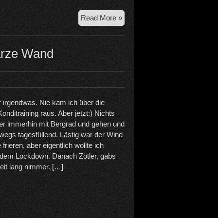
31.5.2021
Read More »
Haiming,
Geierwand
–
arze Wand
Nebraska
 irgendwas. Nie kam ich über die
nditraining raus. Aber jetzt:) Nichts
ber immerhin mit Bergrad und gehen und
bwegs tagesfüllend. Lästig war der Wind
frieren, aber eigentlich wollte ich
dem Lockdown. Danach Zötler, gabs
eit lang nimmer. […]