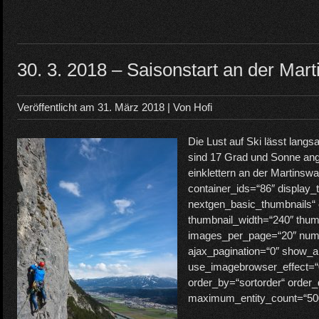
30. 3. 2018 – Saisonstart an der Mar
Veröffentlicht am
31. März 2018
| Von
Hofi
Die Lust auf Ski lässt lang
sind 17 Grad und Sonne angek
einklettern an der Martinsw
container_ids=“86″ display_
nextgen_basic_thumbnails“ 
thumbnail_width=“240″ thum
images_per_page=“20″ num
ajax_pagination=“0″ show_al
use_imagebrowser_effect=“
order_by=“sortorder“ order_
maximum_entity_count=“50