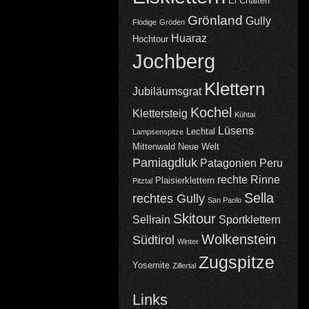
El Chalten
Grönland
Gully
Flodige
Gröden
Huaraz
Hochtour
Jochberg
Klettern
Jubiläumsgrat
Kochel
Klettersteig
Kühtai
Lüsens
Lechtal
Lampsenspitze
Mittenwald
Neue Welt
Pamiagdluk
Patagonien
Peru
rechte Rinne
Plaisierklettern
Pitztal
Sella
rechtes Gully
San Paolo
Skitour
Sellrain
Sportklettern
Wolkenstein
Südtirol
Winter
Zugspitze
Yosemite
Zillertal
Links