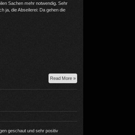
bilen Sachen mehr notwendig. Sehr
Ach ja, die Abseilerei: Da gehen die
25.5.26
Read More »
Luftige
Kante,
Kreuzwandspitze,
Dammkar
gen geschaut und sehr positiv