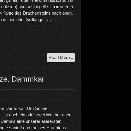
t (ja, ein roter Friend ist tatsächlich in
 nützlich) und schlängelt sich immer in
-Kante des Drachensteins nach oben.
en in fast jeder Seillänge. […]
Walk
Read More »
to
Paradise
–
itze, Dammkar
Drachenkopf
er im Dammkar. Um Sonne
 ist noch ein oder zwei Wocher eher
. Damals eine unserer allerersten
Route saniert und meines Erachtens