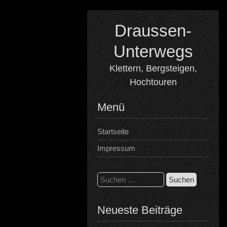
Skip
to
Draussen-
content
Unterwegs
Klettern, Bergsteigen,
Hochtouren
Menü
Startseite
Impressum
Suchen
nach:
Neueste Beiträge