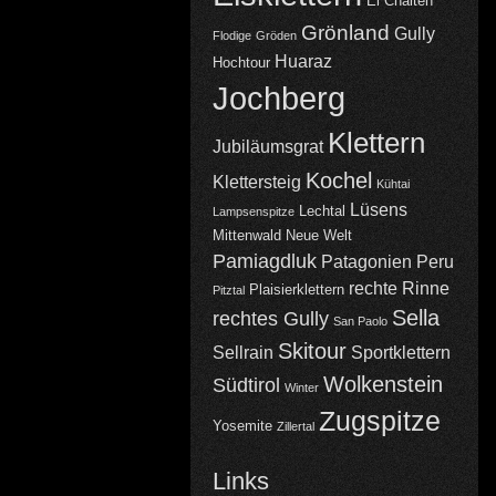
El Chalten
Grönland
Gully
Flodige
Gröden
Huaraz
Hochtour
Jochberg
Klettern
Jubiläumsgrat
Kochel
Klettersteig
Kühtai
Lüsens
Lechtal
Lampsenspitze
Mittenwald
Neue Welt
Pamiagdluk
Patagonien
Peru
rechte Rinne
Plaisierklettern
Pitztal
Sella
rechtes Gully
San Paolo
Skitour
Sellrain
Sportklettern
Wolkenstein
Südtirol
Winter
Zugspitze
Yosemite
Zillertal
Links