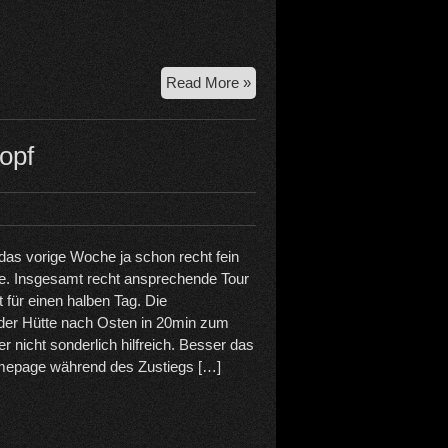
18.6.26
Read More »
Berglasspitze
Ostgrat
opf
das vorige Woche ja schon recht fein
e. Insgesamt recht ansprechende Tour
t für einen halben Tag. Die
der Hütte nach Osten in 20min zum
er nicht sonderlich hilfreich. Besser das
mepage während des Zustiegs […]