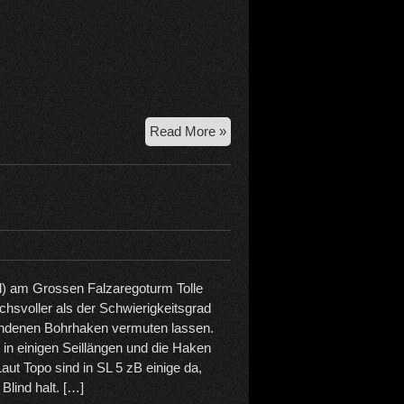
4.6.2026
Read More »
Poker
Face
–
Hinterer
Tajakopf
) am Grossen Falzaregoturm Tolle
hsvoller als der Schwierigkeitsgrad
andenen Bohrhaken vermuten lassen.
rei in einigen Seillängen und die Haken
aut Topo sind in SL 5 zB einige da,
Blind halt. […]