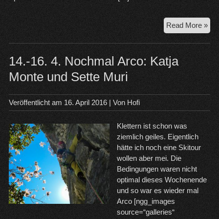
1.
Read More »
un
2.
4.
14.-16. 4. Nochmal Arco: Katja
20
Monte und Sette Muri
–
Sai
in
Veröffentlicht am
16. April 2016
| Von
Hofi
Arc
Klettern ist schon was
ziemlich geiles. Eigentlich
hätte ich noch eine Skitour
wollen aber mei. Die
Bedingungen waren nicht
optimal dieses Wochenende
und so war es wieder mal
Arco [ngg_images
source=“galleries“