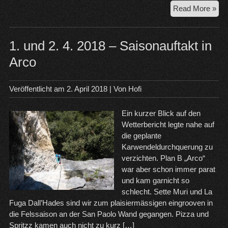
7.
Read More »
-9.
4.
20
1. und 2. 4. 2018 – Saisonauftakt in
Ost
Arco
in
Arc
Veröffentlicht am
2. April 2018
| Von
Hofi
Ein kurzer Blick auf den
Wetterbericht legte nahe auf
die geplante
Karwendeldurchquerung zu
verzichten. Plan B „Arco“
war aber schon immer parat
und kam garnicht so
schlecht. Sette Muri und La
Fuga Dall’Hades sind wir zum plaisiermässigen eingrooven in
die Felssaison an der San Paolo Wand gegangen. Pizza und
Spritzz kamen auch nicht zu kurz […]