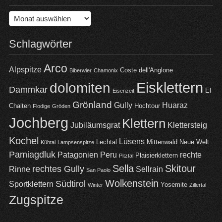
Archiv
Schlagwörter
Arco
Alpspitze
Coste dell'Anglone
Biberwier
Chamonix
Eisklettern
dolomiten
Dammkar
El
Eisenzeit
Grönland
Gully
Huaraz
Chalten
Hochtour
Flodige
Gröden
Jochberg
Klettern
Jubiläumsgrat
Klettersteig
Kochel
Lüsens
Lechtal
Mittenwald
Neue Welt
Kühtai
Lampsenspitze
Pamiagdluk
Patagonien
Peru
rechte
Plaisierklettern
Pitztal
Sella
Skitour
rechtes Gully
Rinne
Sellrain
San Paolo
Wolkenstein
Südtirol
Sportklettern
Yosemite
Winter
Zillertal
Zugspitze