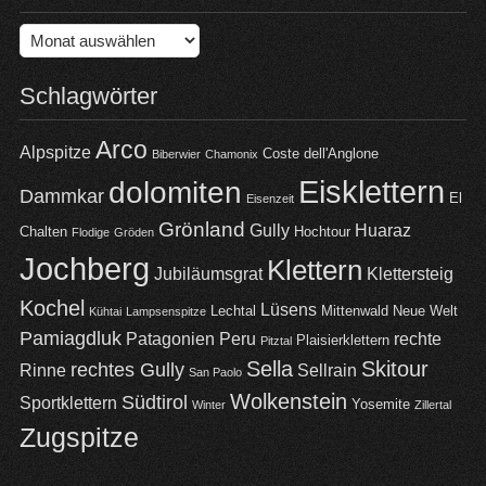
Archiv
Schlagwörter
Arco
Alpspitze
Coste dell'Anglone
Biberwier
Chamonix
Eisklettern
dolomiten
Dammkar
El
Eisenzeit
Grönland
Gully
Huaraz
Chalten
Hochtour
Flodige
Gröden
Jochberg
Klettern
Jubiläumsgrat
Klettersteig
Kochel
Lüsens
Lechtal
Mittenwald
Neue Welt
Kühtai
Lampsenspitze
Pamiagdluk
Patagonien
Peru
rechte
Plaisierklettern
Pitztal
Sella
Skitour
rechtes Gully
Rinne
Sellrain
San Paolo
Wolkenstein
Südtirol
Sportklettern
Yosemite
Winter
Zillertal
Zugspitze