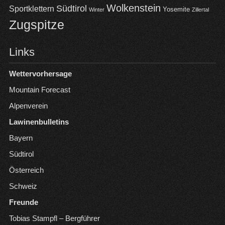
Wolkenstein
Südtirol
Sportklettern
Yosemite
Winter
Zillertal
Zugspitze
Links
Wettervorhersage
Mountain Forecast
Alpenverein
Lawinenbulletins
Bayern
Südtirol
Österreich
Schweiz
Freunde
Tobias Stampfl – Bergführer