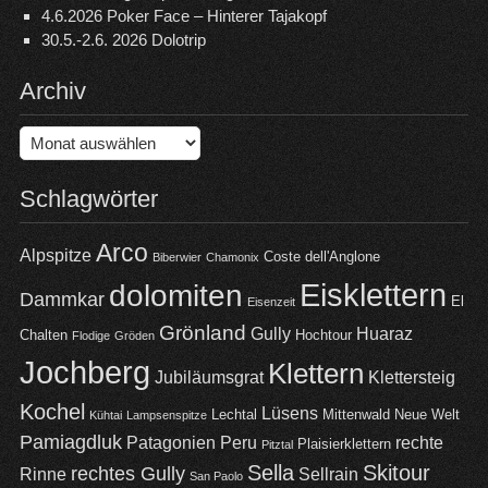
4.6.2026 Poker Face – Hinterer Tajakopf
30.5.-2.6. 2026 Dolotrip
Archiv
Archiv
Schlagwörter
Arco
Alpspitze
Coste dell'Anglone
Biberwier
Chamonix
Eisklettern
dolomiten
Dammkar
El
Eisenzeit
Grönland
Gully
Huaraz
Chalten
Hochtour
Flodige
Gröden
Jochberg
Klettern
Jubiläumsgrat
Klettersteig
Kochel
Lüsens
Lechtal
Mittenwald
Neue Welt
Kühtai
Lampsenspitze
Pamiagdluk
Patagonien
Peru
rechte
Plaisierklettern
Pitztal
Sella
Skitour
rechtes Gully
Rinne
Sellrain
San Paolo