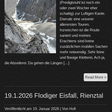
(Predigtstuhl ist noch ein
oder zwei Wocher eher
schattig) zur Luftigen Kante.
Damals eine unserer
allerersten Touren.
Inzwischen ist die Route
saniert und meines
Erachtens sind keine
zusätzlichen mobilen Sachen
mehr notwendig. Sehr feine
und flowige Kletterei. Ach ja,
die Abseilerei: Da gehen die Längen […]
25.
Read More »
Luf
Kan
Kre
19.1.2026 Flodiger Eisfall, Rienztal
Da
Veröffentlicht am
19. Januar 2026
| Von
Hofi