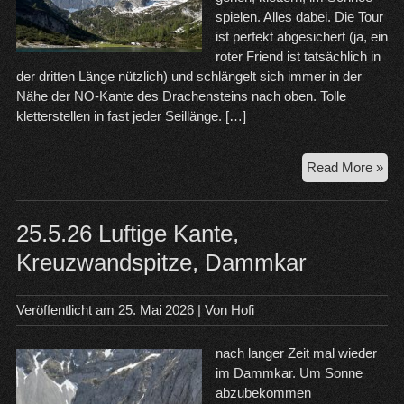
spielen. Alles dabei. Die Tour
ist perfekt abgesichert (ja, ein
roter Friend ist tatsächlich in
der dritten Länge nützlich) und schlängelt sich immer in der
Nähe der NO-Kante des Drachensteins nach oben. Tolle
kletterstellen in fast jeder Seillänge. […]
Wa
Read More »
to
Par
–
25.5.26 Luftige Kante,
Dra
Kreuzwandspitze, Dammkar
Veröffentlicht am
25. Mai 2026
| Von
Hofi
nach langer Zeit mal wieder
im Dammkar. Um Sonne
abzubekommen