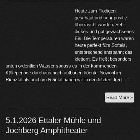
Heute zum Flodigen
geschaut und sehr positiv
überrascht worden. Sehr
dickes und gut gewachsenes
Eis. Die Temperaturen waren
heute perfekt fürs Softeis,
entsprechend entspannt das
klettern. Es fließt besonders
unten ordentlich Wasser sodass es in der kommenden
Kälteperiode durchaus noch aufbauen könnte. Sowohl im
Rienztal als auch im Reintal haben wir in den letzten drei […]
19.
Read More »
Flo
Eisf
Rie
5.1.2026 Ettaler Mühle und
Jochberg Amphitheater