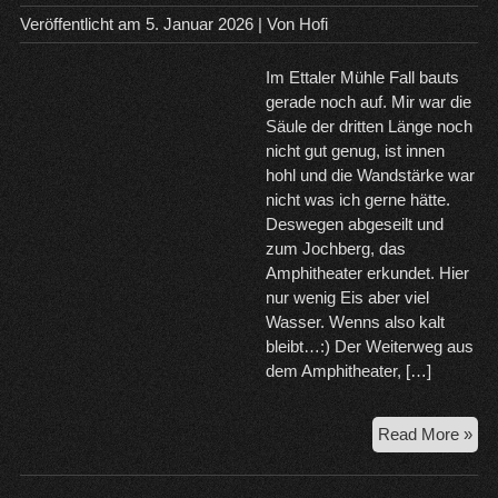
Veröffentlicht am
5. Januar 2026
| Von
Hofi
Im Ettaler Mühle Fall bauts
gerade noch auf. Mir war die
Säule der dritten Länge noch
nicht gut genug, ist innen
hohl und die Wandstärke war
nicht was ich gerne hätte.
Deswegen abgeseilt und
zum Jochberg, das
Amphitheater erkundet. Hier
nur wenig Eis aber viel
Wasser. Wenns also kalt
bleibt…:) Der Weiterweg aus
dem Amphitheater, […]
5.1
Read More »
Ett
Mü