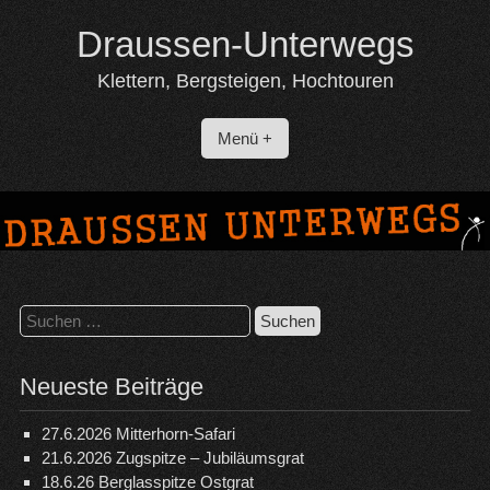
Skip
Draussen-Unterwegs
to
content
Klettern, Bergsteigen, Hochtouren
Menü +
Suchen
nach:
Neueste Beiträge
27.6.2026 Mitterhorn-Safari
21.6.2026 Zugspitze – Jubiläumsgrat
18.6.26 Berglasspitze Ostgrat