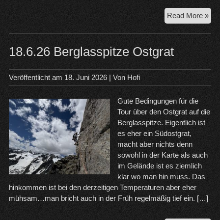
21.
Read More »
Zug
–
Jub
18.6.26 Berglasspitze Ostgrat
Veröffentlicht am
18. Juni 2026
| Von
Hofi
Gute Bedingungen für die
Tour über den Ostgrat auf die
Berglasspitze. Eigentlich ist
es eher ein Südostgrat,
macht aber nichts denn
sowohl in der Karte als auch
im Gelände ist es ziemlich
klar wo man hin muss. Das
hinkommen ist bei den derzeitigen Temperaturen aber eher
mühsam…man bricht auch in der Früh regelmäßig tief ein. […]