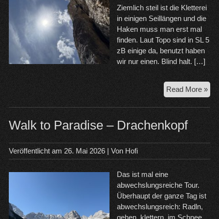
Ziemlich steil ist die Kletterei
in einigen Seillängen und die
Haken muss man erst mal
finden. Laut Topo sind in SL 5
zB einige da, benutzt haben
wir nur einen. Blind halt. […]
30.
Read More »
20
Dol
Walk to Paradise – Drachenkopf
Veröffentlicht am
26. Mai 2026
| Von
Hofi
Das ist mal eine
abwechslungsreiche Tour.
Überhaupt der ganze Tag ist
abwechslungsreich: Radln,
gehen, klettern, im Schnee