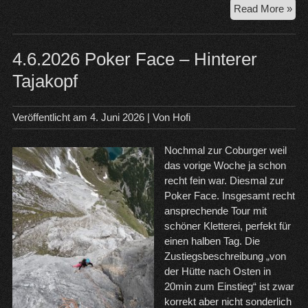
18.
Read More »
Ber
Ost
4.6.2026 Poker Face – Hinterer
Tajakopf
Veröffentlicht am
4. Juni 2026
| Von
Hofi
Nochmal zur Coburger weil
das vorige Woche ja schon
recht fein war. Diesmal zur
Poker Face. Insgesamt recht
ansprechende Tour mit
schöner Kletterei, perfekt für
einen halben Tag. Die
Zustiegsbeschreibung „von
der Hütte nach Osten in
20min zum Einstieg“ ist zwar
korrekt aber nicht sonderlich