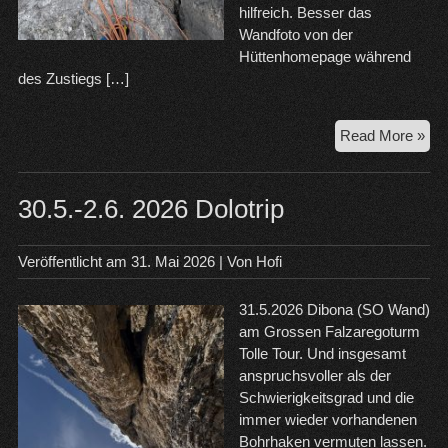
hilfreich. Besser das
Wandfoto von der
Hüttenhomepage während
des Zustiegs […]
4.6
Read More »
Pok
Fa
–
30.5.-2.6. 2026 Dolotrip
Hin
Taj
Veröffentlicht am
31. Mai 2026
| Von
Hofi
31.5.2026 Dibona (SO Wand)
am Grossen Falzaregoturm
Tolle Tour. Und insgesamt
anspruchsvoller als der
Schwierigkeitsgrad und die
immer wieder vorhandenen
Bohrhaken vermuten lassen.