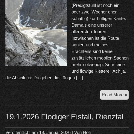
(Predigtstuhl ist noch ein
oder zwei Wocher eher
schattig) zur Luftigen Kante.
Damals eine unserer
allerersten Touren.
Inzwischen ist die Route
saniert und meines
Erachtens sind keine
zusätzlichen mobilen Sachen
mehr notwendig. Sehr feine
und flowige Kletterei. Ach ja,
die Abseilerei: Da gehen die Längen […]
25.
Read More »
Luf
Kan
Kre
19.1.2026 Flodiger Eisfall, Rienztal
Da
Veröffentlicht am
19. Januar 2026
| Von
Hofi