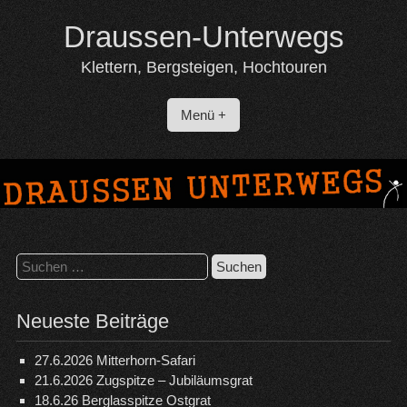
Skip
Draussen-Unterwegs
to
content
Klettern, Bergsteigen, Hochtouren
Menü +
Suchen
nach:
Neueste Beiträge
27.6.2026 Mitterhorn-Safari
21.6.2026 Zugspitze – Jubiläumsgrat
18.6.26 Berglasspitze Ostgrat