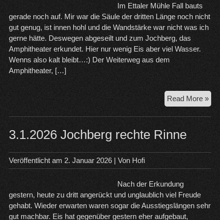
Im Ettaler Mühle Fall bauts
gerade noch auf. Mir war die Säule der dritten Länge noch nicht
gut genug, ist innen hohl und die Wandstärke war nicht was ich
gerne hätte. Deswegen abgeseilt und zum Jochberg, das
Amphitheater erkundet. Hier nur wenig Eis aber viel Wasser.
Wenns also kalt bleibt…:) Der Weiterweg aus dem
Amphitheater, […]
5.1
Read More »
Ett
Mü
un
3.1.2026 Jochberg rechte Rinne
Joc
Amp
Veröffentlicht am
2. Januar 2026
| Von
Hofi
Nach der Erkundung
gestern, heute zu dritt angerückt und unglaublich viel Freude
gehabt. Wieder erwarten waren sogar die Ausstiegslängen sehr
gut machbar. Eis hat gegenüber gestern eher aufgebaut,