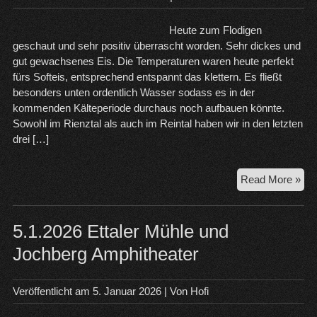
Heute zum Flodigen
geschaut und sehr positiv überrascht worden. Sehr dickes und
gut gewachsenes Eis. Die Temperaturen waren heute perfekt
fürs Softeis, entsprechend entspannt das klettern. Es fließt
besonders unten ordentlich Wasser sodass es in der
kommenden Kälteperiode durchaus noch aufbauen könnte.
Sowohl im Rienztal als auch im Reintal haben wir in den letzten
drei […]
19.
Read More »
Flo
Eisf
Rie
5.1.2026 Ettaler Mühle und
Jochberg Amphitheater
Veröffentlicht am
5. Januar 2026
| Von
Hofi