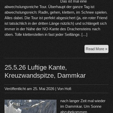
Das ist mal eine
abwechslungsreiche Tour. Überhaupt der ganze Tag ist
abwechslungsreich: Radln, gehen, klettern, im Schnee spielen.
Alles dabei. Die Tour ist perfekt abgesichert (ja, ein roter Friend
ist tatsächlich in der dritten Länge nützlich) und schlängelt sich
immer in der Nähe der NO-Kante des Drachensteins nach
oben. Tolle kletterstellen in fast jeder Seillänge. […]
Wa
Read More »
to
Par
–
25.5.26 Luftige Kante,
Dra
Kreuzwandspitze, Dammkar
Veröffentlicht am
25. Mai 2026
| Von
Hofi
nach langer Zeit mal wieder
im Dammkar. Um Sonne
abzubekommen