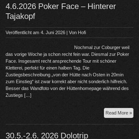
4.6.2026 Poker Face – Hinterer
Tajakopf
Veröffentlicht am
4. Juni 2026
| Von
Hofi
Nochmal zur Coburger weil
das vorige Woche ja schon recht fein war. Diesmal zur Poker
Face. Insgesamt recht ansprechende Tour mit schöner
Kletterei, perfekt für einen halben Tag. Die
Zustiegsbeschreibung „von der Hütte nach Osten in 20min
zum Einstieg“ ist zwar korrekt aber nicht sonderlich hilfreich.
Besser das Wandfoto von der Hüttenhomepage während des
Zustiegs […]
4.6
Read More »
Pok
Fa
–
30.5.-2.6. 2026 Dolotrip