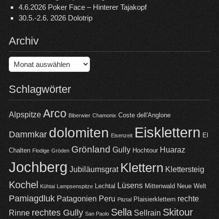
4.6.2026 Poker Face – Hinterer Tajakopf
30.5.-2.6. 2026 Dolotrip
Archiv
Archiv
Schlagwörter
Arco
Alpspitze
Coste dell'Anglone
Biberwier
Chamonix
Eisklettern
dolomiten
Dammkar
El
Eisenzeit
Grönland
Gully
Huaraz
Chalten
Hochtour
Flodige
Gröden
Jochberg
Klettern
Jubiläumsgrat
Klettersteig
Kochel
Lüsens
Lechtal
Mittenwald
Neue Welt
Kühtai
Lampsenspitze
Pamiagdluk
Patagonien
Peru
rechte
Plaisierklettern
Pitztal
Sella
Skitour
rechtes Gully
Rinne
Sellrain
San Paolo