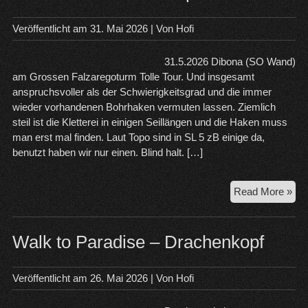
Hin
Taj
Veröffentlicht am
31. Mai 2026
| Von
Hofi
31.5.2026 Dibona (SO Wand)
am Grossen Falzaregoturm Tolle Tour. Und insgesamt
anspruchsvoller als der Schwierigkeitsgrad und die immer
wieder vorhandenen Bohrhaken vermuten lassen. Ziemlich
steil ist die Kletterei in einigen Seillängen und die Haken muss
man erst mal finden. Laut Topo sind in SL 5 zB einige da,
benutzt haben wir nur einen. Blind halt. […]
30.
Read More »
20
Dol
Walk to Paradise – Drachenkopf
Veröffentlicht am
26. Mai 2026
| Von
Hofi