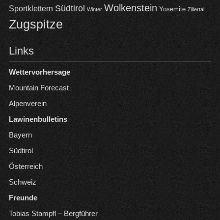
Wolkenstein
Südtirol
Sportklettern
Yosemite
Winter
Zillertal
Zugspitze
Links
Wettervorhersage
Mountain Forecast
Alpenverein
Lawinenbulletins
Bayern
Südtirol
Österreich
Schweiz
Freunde
Tobias Stampfl – Bergführer