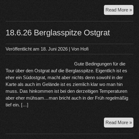
21.
Read More »
Zug
–
Jub
18.6.26 Berglasspitze Ostgrat
Veröffentlicht am
18. Juni 2026
| Von
Hofi
Gute Bedingungen für die
Tour über den Ostgrat auf die Berglasspitze. Eigentlich ist es
eher ein Südostgrat, macht aber nichts denn sowohl in der
Karte als auch im Gelände ist es ziemlich klar wo man hin
muss. Das hinkommen ist bei den derzeitigen Temperaturen
aber eher mühsam…man bricht auch in der Früh regelmäßig
tief ein. […]
18.
Read More »
Ber
Ost