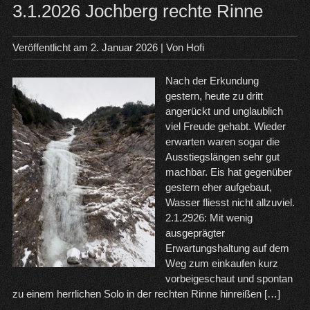
un
3.1.2026 Jochberg rechte Rinne
Joc
Amp
Veröffentlicht am
2. Januar 2026
| Von
Hofi
Nach der Erkundung
gestern, heute zu dritt
angerückt und unglaublich
viel Freude gehabt. Wieder
erwarten waren sogar die
Ausstiegslängen sehr gut
machbar. Eis hat gegenüber
gestern eher aufgebaut,
Wasser fliesst nicht allzuviel.
2.1.2926: Mit wenig
ausgeprägter
Erwartungshaltung auf dem
Weg zum einkaufen kurz
vorbeigeschaut und spontan
zu einem herrlichen Solo in der rechten Rinne hinreißen […]