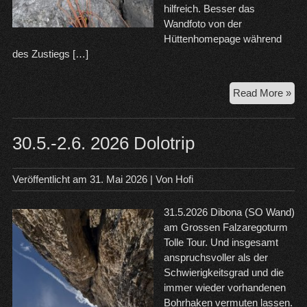
hilfreich. Besser das
Wandfoto von der
Hüttenhomepage während
des Zustiegs […]
4.6
Read More »
Pok
Fa
–
30.5.-2.6. 2026 Dolotrip
Hin
Taj
Veröffentlicht am
31. Mai 2026
| Von
Hofi
31.5.2026 Dibona (SO Wand)
am Grossen Falzaregoturm
Tolle Tour. Und insgesamt
anspruchsvoller als der
Schwierigkeitsgrad und die
immer wieder vorhandenen
Bohrhaken vermuten lassen.