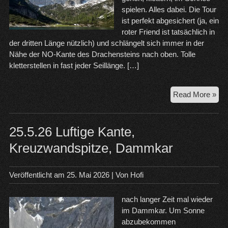
spielen. Alles dabei. Die Tour
ist perfekt abgesichert (ja, ein
roter Friend ist tatsächlich in
der dritten Länge nützlich) und schlängelt sich immer in der
Nähe der NO-Kante des Drachensteins nach oben. Tolle
kletterstellen in fast jeder Seillänge. […]
Wa
Read More »
to
Par
–
25.5.26 Luftige Kante,
Dra
Kreuzwandspitze, Dammkar
Veröffentlicht am
25. Mai 2026
| Von
Hofi
nach langer Zeit mal wieder
im Dammkar. Um Sonne
abzubekommen