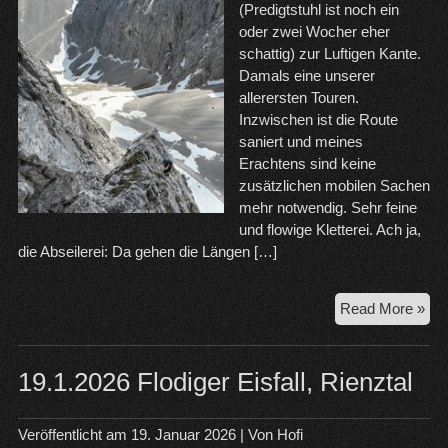
(Predigtstuhl ist noch ein
oder zwei Wocher eher
schattig) zur Luftigen Kante.
Damals eine unserer
allerersten Touren.
Inzwischen ist die Route
saniert und meines
Erachtens sind keine
zusätzlichen mobilen Sachen
mehr notwendig. Sehr feine
und flowige Kletterei. Ach ja,
die Abseilerei: Da gehen die Längen […]
25.
Read More »
Luf
Kan
Kre
19.1.2026 Flodiger Eisfall, Rienztal
Da
Veröffentlicht am
19. Januar 2026
| Von
Hofi