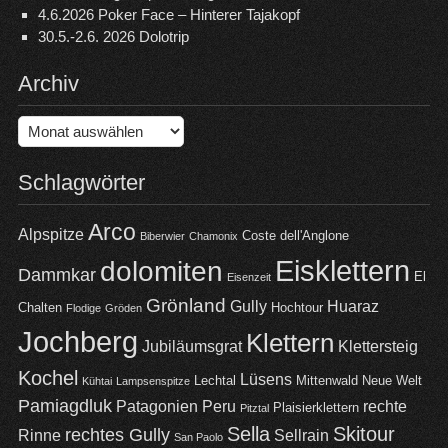
4.6.2026 Poker Face – Hinterer Tajakopf
30.5.-2.6. 2026 Dolotrip
Archiv
Archiv
Schlagwörter
Arco
Alpspitze
Coste dell'Anglone
Biberwier
Chamonix
Eisklettern
dolomiten
Dammkar
El
Eisenzeit
Grönland
Gully
Huaraz
Chalten
Hochtour
Flodige
Gröden
Jochberg
Klettern
Jubiläumsgrat
Klettersteig
Kochel
Lüsens
Lechtal
Mittenwald
Neue Welt
Kühtai
Lampsenspitze
Pamiagdluk
Patagonien
Peru
rechte
Plaisierklettern
Pitztal
Sella
Skitour
rechtes Gully
Rinne
Sellrain
San Paolo