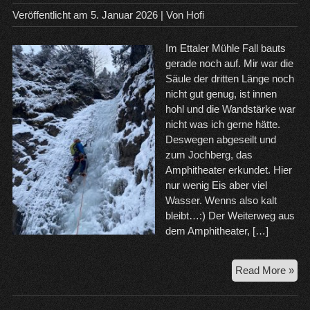
Veröffentlicht am
5. Januar 2026
| Von
Hofi
Im Ettaler Mühle Fall bauts
gerade noch auf. Mir war die
Säule der dritten Länge noch
nicht gut genug, ist innen
hohl und die Wandstärke war
nicht was ich gerne hätte.
Deswegen abgeseilt und
zum Jochberg, das
Amphitheater erkundet. Hier
nur wenig Eis aber viel
Wasser. Wenns also kalt
bleibt…:) Der Weiterweg aus
dem Amphitheater, […]
5.1
Read More »
Ett
Mü