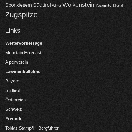
Wolkenstein
Südtirol
Sportklettern
Yosemite
Winter
Zillertal
Zugspitze
Links
Wettervorhersage
Mountain Forecast
Alpenverein
Lawinenbulletins
Bayern
Südtirol
Österreich
Schweiz
Freunde
Tobias Stampfl – Bergführer