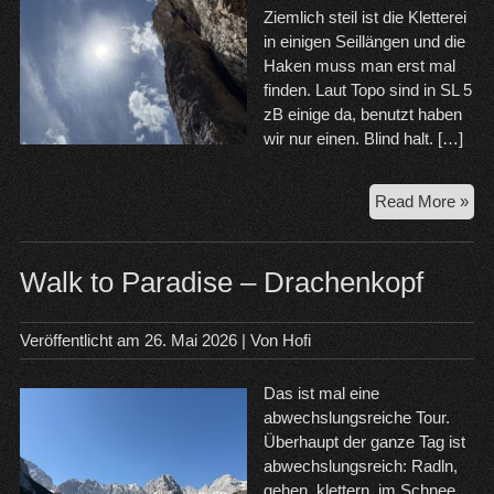
Ziemlich steil ist die Kletterei
in einigen Seillängen und die
Haken muss man erst mal
finden. Laut Topo sind in SL 5
zB einige da, benutzt haben
wir nur einen. Blind halt. […]
30.
Read More »
20
Dol
Walk to Paradise – Drachenkopf
Veröffentlicht am
26. Mai 2026
| Von
Hofi
Das ist mal eine
abwechslungsreiche Tour.
Überhaupt der ganze Tag ist
abwechslungsreich: Radln,
gehen, klettern, im Schnee