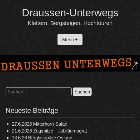
Skip
Draussen-Unterwegs
to
content
Klettern, Bergsteigen, Hochtouren
Menü +
Suchen
nach:
Neueste Beiträge
27.6.2026 Mitterhorn-Safari
21.6.2026 Zugspitze – Jubiläumsgrat
18.6.26 Berglasspitze Ostgrat