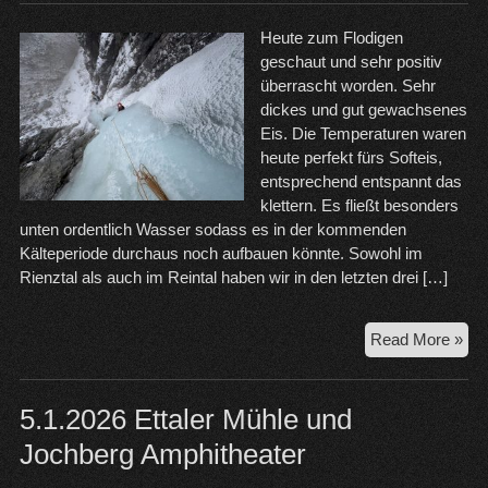
Heute zum Flodigen
geschaut und sehr positiv
überrascht worden. Sehr
dickes und gut gewachsenes
Eis. Die Temperaturen waren
heute perfekt fürs Softeis,
entsprechend entspannt das
klettern. Es fließt besonders
unten ordentlich Wasser sodass es in der kommenden
Kälteperiode durchaus noch aufbauen könnte. Sowohl im
Rienztal als auch im Reintal haben wir in den letzten drei […]
19.
Read More »
Flo
Eisf
Rie
5.1.2026 Ettaler Mühle und
Jochberg Amphitheater