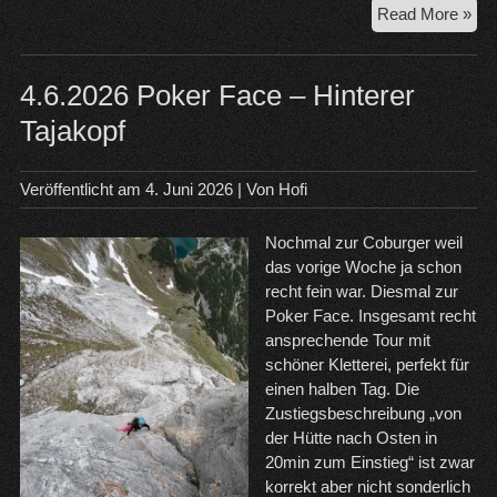
18.
Read More »
Ber
Ost
4.6.2026 Poker Face – Hinterer
Tajakopf
Veröffentlicht am
4. Juni 2026
| Von
Hofi
Nochmal zur Coburger weil
das vorige Woche ja schon
recht fein war. Diesmal zur
Poker Face. Insgesamt recht
ansprechende Tour mit
schöner Kletterei, perfekt für
einen halben Tag. Die
Zustiegsbeschreibung „von
der Hütte nach Osten in
20min zum Einstieg“ ist zwar
korrekt aber nicht sonderlich