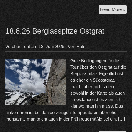
21.
Read More »
Zug
–
Jub
18.6.26 Berglasspitze Ostgrat
Veröffentlicht am
18. Juni 2026
| Von
Hofi
Gute Bedingungen für die
Tour über den Ostgrat auf die
Berglasspitze. Eigentlich ist
es eher ein Südostgrat,
macht aber nichts denn
sowohl in der Karte als auch
im Gelände ist es ziemlich
klar wo man hin muss. Das
hinkommen ist bei den derzeitigen Temperaturen aber eher
mühsam…man bricht auch in der Früh regelmäßig tief ein. […]