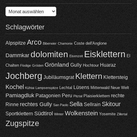
Archiv
Schlagwörter
Arco
Alpspitze
Coste dell'Anglone
Biberwier
Chamonix
Eisklettern
dolomiten
Dammkar
El
Eisenzeit
Grönland
Gully
Huaraz
Chalten
Hochtour
Flodige
Gröden
Jochberg
Klettern
Jubiläumsgrat
Klettersteig
Kochel
Lüsens
Lechtal
Mittenwald
Neue Welt
Kühtai
Lampsenspitze
Pamiagdluk
Patagonien
Peru
rechte
Plaisierklettern
Pitztal
Sella
Skitour
rechtes Gully
Rinne
Sellrain
San Paolo
Wolkenstein
Südtirol
Sportklettern
Yosemite
Winter
Zillertal
Zugspitze