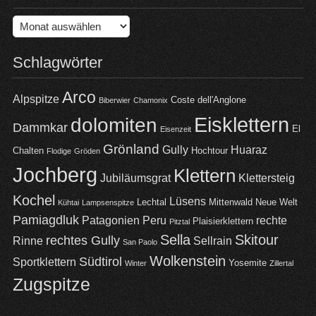
Archiv
Schlagwörter
Arco
Alpspitze
Coste dell'Anglone
Biberwier
Chamonix
Eisklettern
dolomiten
Dammkar
El
Eisenzeit
Grönland
Gully
Huaraz
Chalten
Hochtour
Flodige
Gröden
Jochberg
Klettern
Jubiläumsgrat
Klettersteig
Kochel
Lüsens
Lechtal
Mittenwald
Neue Welt
Kühtai
Lampsenspitze
Pamiagdluk
Patagonien
Peru
rechte
Plaisierklettern
Pitztal
Sella
Skitour
rechtes Gully
Rinne
Sellrain
San Paolo
Wolkenstein
Südtirol
Sportklettern
Yosemite
Winter
Zillertal
Zugspitze