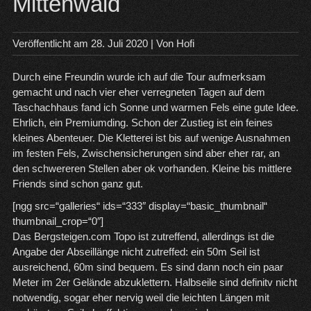
Mittenwald
Veröffentlicht am
28. Juli 2020
| Von
Hofi
Durch eine Freundin wurde ich auf die Tour aufmerksam
gemacht und nach vier eher verregneten Tagen auf dem
Taschachhaus fand ich Sonne und warmen Fels eine gute Idee.
Ehrlich, ein Premiumding. Schon der Zustieg ist ein feines
kleines Abenteuer. Die Kletterei ist bis auf wenige Ausnahmen
im festen Fels, Zwischensicherungen sind aber eher rar, an
den schwereren Stellen aber ok vorhanden. Kleine bis mittlere
Friends sind schon ganz gut.
[ngg src=“galleries“ ids=“333″ display=“basic_thumbnail“
thumbnail_crop=“0″]
Das
Bergsteigen.com Topo ist
zutreffend, allerdings ist die
Angabe der Abseillänge nicht zutreffed: ein 50m Seil ist
ausreichend, 60m sind bequem. Es sind dann noch ein paar
Meter im 2er Gelände abzuklettern. Halbseile sind definitv nicht
notwendig, sogar eher nervig weil die leichten Längen mit