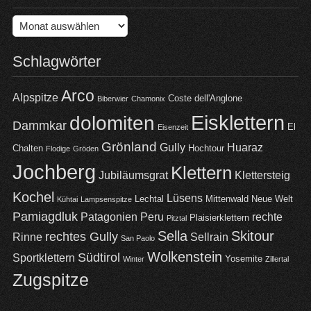
Archiv
Schlagwörter
Arco
Alpspitze
Coste dell'Anglone
Biberwier
Chamonix
Eisklettern
dolomiten
Dammkar
El
Eisenzeit
Grönland
Gully
Huaraz
Chalten
Hochtour
Flodige
Gröden
Jochberg
Klettern
Jubiläumsgrat
Klettersteig
Kochel
Lüsens
Lechtal
Mittenwald
Neue Welt
Kühtai
Lampsenspitze
Pamiagdluk
Patagonien
Peru
rechte
Plaisierklettern
Pitztal
Sella
Skitour
rechtes Gully
Rinne
Sellrain
San Paolo
Wolkenstein
Südtirol
Sportklettern
Yosemite
Winter
Zillertal
Zugspitze