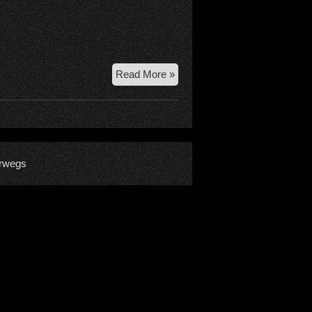
15.2.2022
Read More »
–
Versuch
Seltene
Erden
am
rwegs
Wildgall