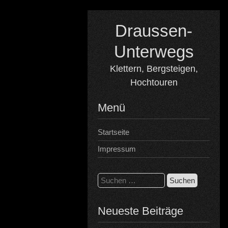
Skip
to
Draussen-
content
Unterwegs
Klettern, Bergsteigen,
Hochtouren
Menü
Startseite
Impressum
Suchen
nach:
Neueste Beiträge