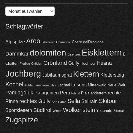
Archiv
Schlagwörter
Arco
Alpspitze
Coste dell'Anglone
Biberwier
Chamonix
Eisklettern
dolomiten
Dammkar
El
Eisenzeit
Grönland
Gully
Huaraz
Chalten
Hochtour
Flodige
Gröden
Jochberg
Klettern
Jubiläumsgrat
Klettersteig
Kochel
Lüsens
Lechtal
Mittenwald
Neue Welt
Kühtai
Lampsenspitze
Pamiagdluk
Patagonien
Peru
rechte
Plaisierklettern
Pitztal
Sella
Skitour
rechtes Gully
Rinne
Sellrain
San Paolo
Wolkenstein
Südtirol
Sportklettern
Yosemite
Winter
Zillertal
Zugspitze