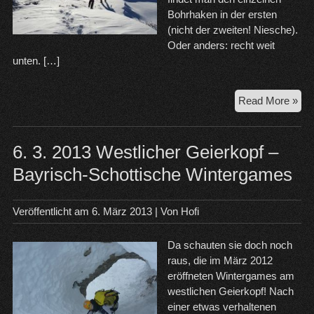
Bohrhaken in der ersten
(nicht der zweiten! Niesche).
Oder anders: recht weit
unten. […]
14.
Read More »
12.
20
Wes
6. 3. 2013 Westlicher Geierkopf –
Gei
Bayrisch-Schottische Wintergames
Bay
–
Sch
Veröffentlicht am
6. März 2013
| Von
Hofi
Win
Da schauten sie doch noch
raus, die im März 2012
eröffneten Wintergames am
westlichen Geierkopf! Nach
einer etwas verhaltenen