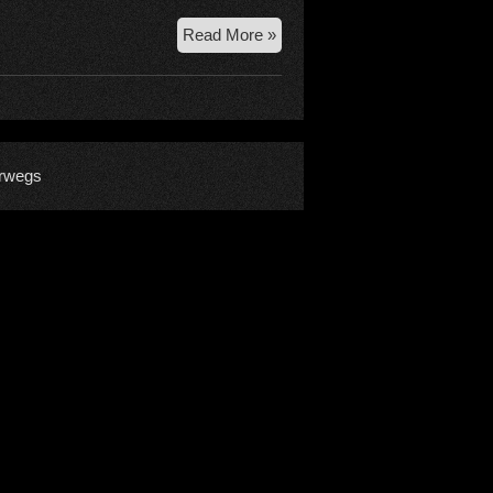
13.
Read More »
–
21.
7.
2018
–
rwegs
Bergell
Durchquerung