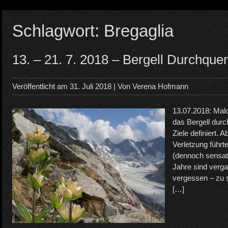
Schlagwort:
Bregaglia
13. – 21. 7. 2018 – Bergell Durchque
Veröffentlicht am
31. Juli 2018
| Von
Verena Hofmann
13.07.2018: Malo
das Bergell durc
Ziele definiert. 
Verletzung führt
(dennoch sensati
Jahre sind verga
vergessen – zu s
[…]