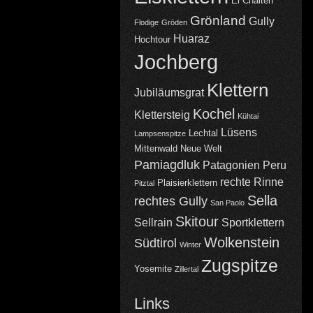
El Chalten
Grönland
Gully
Flodige
Gröden
Huaraz
Hochtour
Jochberg
Klettern
Jubiläumsgrat
Kochel
Klettersteig
Kühtai
Lüsens
Lechtal
Lampsenspitze
Mittenwald
Neue Welt
Pamiagdluk
Patagonien
Peru
rechte Rinne
Plaisierklettern
Pitztal
Sella
rechtes Gully
San Paolo
Skitour
Sellrain
Sportklettern
Wolkenstein
Südtirol
Winter
Zugspitze
Yosemite
Zillertal
Links