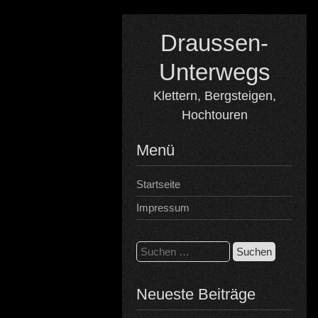
Skip
to
Draussen-
content
Unterwegs
Klettern, Bergsteigen,
Hochtouren
Menü
Startseite
Impressum
Suchen
nach:
Neueste Beiträge