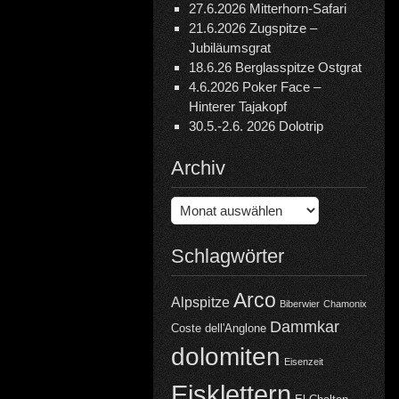
27.6.2026 Mitterhorn-Safari
21.6.2026 Zugspitze –
Jubiläumsgrat
18.6.26 Berglasspitze Ostgrat
4.6.2026 Poker Face –
Hinterer Tajakopf
30.5.-2.6. 2026 Dolotrip
Archiv
Archiv
Schlagwörter
Arco
Alpspitze
Biberwier
Chamonix
Dammkar
Coste dell'Anglone
dolomiten
Eisenzeit
Eisklettern