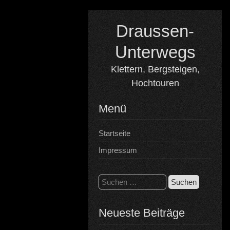
Skip
to
Draussen-
content
Unterwegs
Klettern, Bergsteigen,
Hochtouren
Menü
Startseite
Impressum
Suchen
nach:
Neueste Beiträge