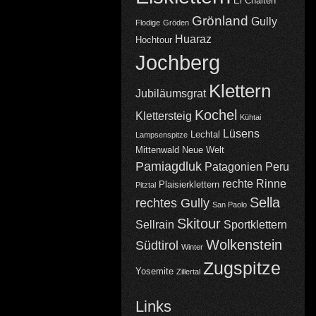
El Chalten
Grönland
Gully
Flodige
Gröden
Huaraz
Hochtour
Jochberg
Klettern
Jubiläumsgrat
Kochel
Klettersteig
Kühtai
Lüsens
Lechtal
Lampsenspitze
Mittenwald
Neue Welt
Pamiagdluk
Patagonien
Peru
rechte Rinne
Plaisierklettern
Pitztal
Sella
rechtes Gully
San Paolo
Skitour
Sellrain
Sportklettern
Wolkenstein
Südtirol
Winter
Zugspitze
Yosemite
Zillertal
Links