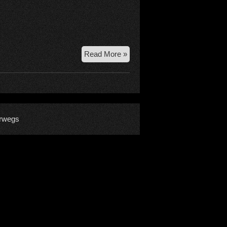
28.9.2021
Read More »
Cima
Presanella
rwegs