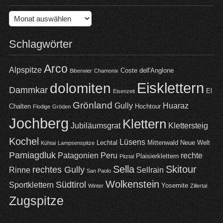
Archiv
Schlagwörter
Arco
Alpspitze
Coste dell'Anglone
Biberwier
Chamonix
Eisklettern
dolomiten
Dammkar
El
Eisenzeit
Grönland
Gully
Huaraz
Chalten
Hochtour
Flodige
Gröden
Jochberg
Klettern
Jubiläumsgrat
Klettersteig
Kochel
Lüsens
Lechtal
Mittenwald
Neue Welt
Kühtai
Lampsenspitze
Pamiagdluk
Patagonien
Peru
rechte
Plaisierklettern
Pitztal
Sella
Skitour
rechtes Gully
Rinne
Sellrain
San Paolo
Wolkenstein
Südtirol
Sportklettern
Yosemite
Winter
Zillertal
Zugspitze