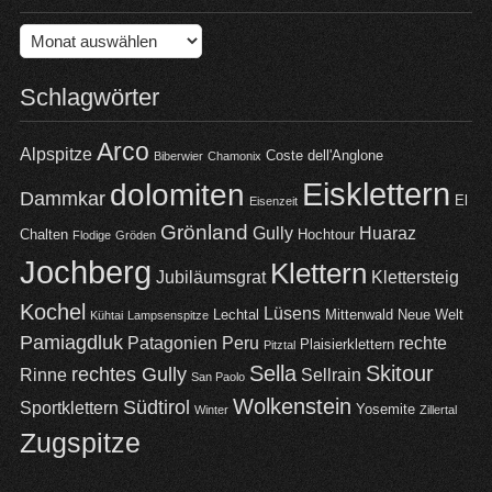
Archiv
Schlagwörter
Arco
Alpspitze
Coste dell'Anglone
Biberwier
Chamonix
Eisklettern
dolomiten
Dammkar
El
Eisenzeit
Grönland
Gully
Huaraz
Chalten
Hochtour
Flodige
Gröden
Jochberg
Klettern
Jubiläumsgrat
Klettersteig
Kochel
Lüsens
Lechtal
Mittenwald
Neue Welt
Kühtai
Lampsenspitze
Pamiagdluk
Patagonien
Peru
rechte
Plaisierklettern
Pitztal
Sella
Skitour
rechtes Gully
Rinne
Sellrain
San Paolo
Wolkenstein
Südtirol
Sportklettern
Yosemite
Winter
Zillertal
Zugspitze