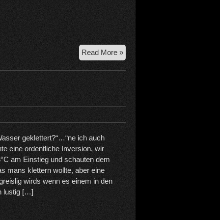
5.1.2026
Read More »
Ettaler
Mühle
und
Jochberg
Amphitheater
 Wasser geklettert?“…“ne ich auch
hte eine ordentliche Inversion, wir
 -8°C am Einstieg und schauten dem
 mans klettern wollte, aber eine
greislig wirds wenn es einem in den
n lustig […]