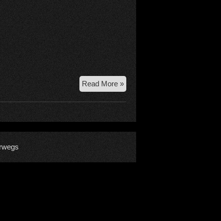
12.
Read More »
1.
21
Ettaler
Mühle
Fall
rwegs