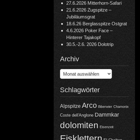
27.6.2026 Mitterhorn-Safari
21.6.2026 Zugspitze –
Jubiläumsgrat
18.6.26 Berglasspitze Ostgrat
4.6.2026 Poker Face –
Hinterer Tajakopf
30.5.-2.6. 2026 Dolotrip
Archiv
Archiv
Schlagwörter
Arco
Alpspitze
Biberwier
Chamonix
Dammkar
Coste dell'Anglone
dolomiten
Eisenzeit
Eisklettern