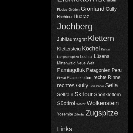
El Chalten
Grönland
Gully
Flodige
Gröden
Huaraz
Hochtour
Jochberg
Klettern
Jubiläumsgrat
Kochel
Klettersteig
Kühtai
Lüsens
Lechtal
Lampsenspitze
Mittenwald
Neue Welt
Pamiagdluk
Patagonien
Peru
rechte Rinne
Plaisierklettern
Pitztal
Sella
rechtes Gully
San Paolo
Skitour
Sellrain
Sportklettern
Wolkenstein
Südtirol
Winter
Zugspitze
Yosemite
Zillertal
Links