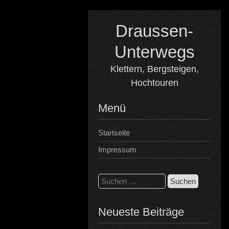
Skip
to
Draussen-
content
Unterwegs
Klettern, Bergsteigen,
Hochtouren
Menü
Startseite
Impressum
Suchen
nach:
Neueste Beiträge