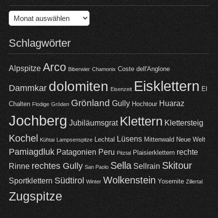
Archiv
Schlagwörter
Arco
Alpspitze
Coste dell'Anglone
Biberwier
Chamonix
Eisklettern
dolomiten
Dammkar
El
Eisenzeit
Grönland
Gully
Huaraz
Chalten
Hochtour
Flodige
Gröden
Jochberg
Klettern
Jubiläumsgrat
Klettersteig
Kochel
Lüsens
Lechtal
Mittenwald
Neue Welt
Kühtai
Lampsenspitze
Pamiagdluk
Patagonien
Peru
rechte
Plaisierklettern
Pitztal
Sella
Skitour
rechtes Gully
Rinne
Sellrain
San Paolo
Wolkenstein
Südtirol
Sportklettern
Yosemite
Winter
Zillertal
Zugspitze