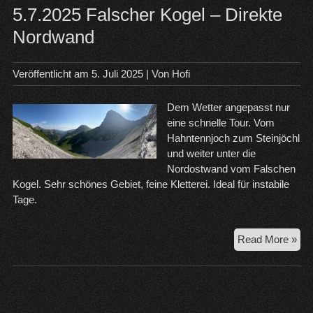
5.7.2025 Falscher Kogel – Direkte
Nordwand
Veröffentlicht am
5. Juli 2025
| Von
Hofi
Dem Wetter angepasst nur
eine schnelle Tour. Vom
Hahntennjoch zum Steinjöchl
und weiter unter die
Nordostwand vom Falschen
Kogel. Sehr schönes Gebiet, feine Kletterei. Ideal für instabile
Tage.
5.7
Read More »
Fal
Kog
–
Dir