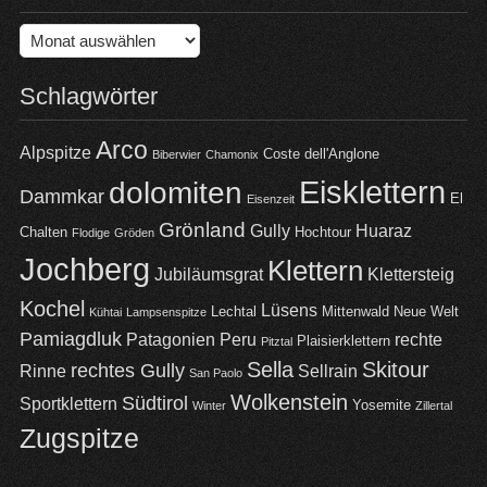
Archiv
Schlagwörter
Arco
Alpspitze
Coste dell'Anglone
Biberwier
Chamonix
Eisklettern
dolomiten
Dammkar
El
Eisenzeit
Grönland
Gully
Huaraz
Chalten
Hochtour
Flodige
Gröden
Jochberg
Klettern
Jubiläumsgrat
Klettersteig
Kochel
Lüsens
Lechtal
Mittenwald
Neue Welt
Kühtai
Lampsenspitze
Pamiagdluk
Patagonien
Peru
rechte
Plaisierklettern
Pitztal
Sella
Skitour
rechtes Gully
Rinne
Sellrain
San Paolo
Wolkenstein
Südtirol
Sportklettern
Yosemite
Winter
Zillertal
Zugspitze