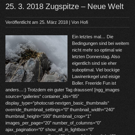
25. 3. 2018 Zugspitze – Neue Welt
Veröffentlicht am
25. März 2018
| Von
Hofi
Ein letztes mal… Die
Bedingungen sind bei weitem
nicht mehr so optimal wie
letzten Donnerstag. Also
eigentlich sind sie eher
suboptimal. Viel bockige
Lawinenkegel und eisige
Boller. Freeride Fun ist
anders…:) Trotzdem ein guter Tag draussen! [ngg_images
source=“galleries“ container_ids=“85″
display_type=“photocrati-nextgen_basic_thumbnails“
override_thumbnail_settings=“0″ thumbnail_width=“240″
thumbnail_height=“160″ thumbnail_crop=“1″
images_per_page=“20″ number_of_columns=“0″
ajax_pagination=“0″ show_all_in_lightbox=“0″