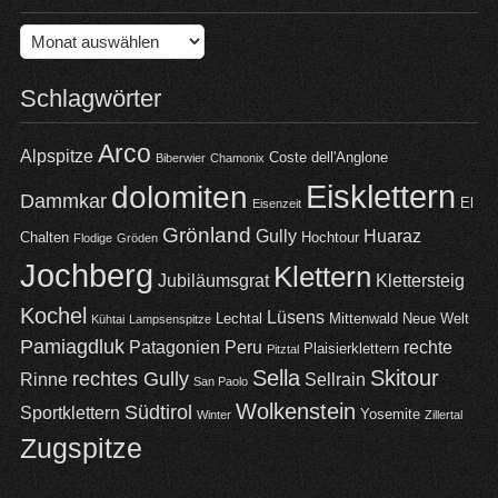
Archiv
Schlagwörter
Arco
Alpspitze
Coste dell'Anglone
Biberwier
Chamonix
Eisklettern
dolomiten
Dammkar
El
Eisenzeit
Grönland
Gully
Huaraz
Chalten
Hochtour
Flodige
Gröden
Jochberg
Klettern
Jubiläumsgrat
Klettersteig
Kochel
Lüsens
Lechtal
Mittenwald
Neue Welt
Kühtai
Lampsenspitze
Pamiagdluk
Patagonien
Peru
rechte
Plaisierklettern
Pitztal
Sella
Skitour
rechtes Gully
Rinne
Sellrain
San Paolo
Wolkenstein
Südtirol
Sportklettern
Yosemite
Winter
Zillertal
Zugspitze