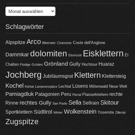
Archiv
Schlagwörter
Arco
Alpspitze
Coste dell'Anglone
Biberwier
Chamonix
Eisklettern
dolomiten
Dammkar
El
Eisenzeit
Grönland
Gully
Huaraz
Chalten
Hochtour
Flodige
Gröden
Jochberg
Klettern
Jubiläumsgrat
Klettersteig
Kochel
Lüsens
Lechtal
Mittenwald
Neue Welt
Kühtai
Lampsenspitze
Pamiagdluk
Patagonien
Peru
rechte
Plaisierklettern
Pitztal
Sella
Skitour
rechtes Gully
Rinne
Sellrain
San Paolo
Wolkenstein
Südtirol
Sportklettern
Yosemite
Winter
Zillertal
Zugspitze