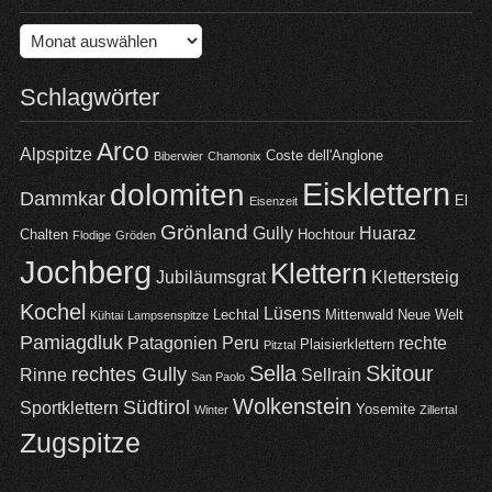
Archiv
Schlagwörter
Arco
Alpspitze
Coste dell'Anglone
Biberwier
Chamonix
Eisklettern
dolomiten
Dammkar
El
Eisenzeit
Grönland
Gully
Huaraz
Chalten
Hochtour
Flodige
Gröden
Jochberg
Klettern
Jubiläumsgrat
Klettersteig
Kochel
Lüsens
Lechtal
Mittenwald
Neue Welt
Kühtai
Lampsenspitze
Pamiagdluk
Patagonien
Peru
rechte
Plaisierklettern
Pitztal
Sella
Skitour
rechtes Gully
Rinne
Sellrain
San Paolo
Wolkenstein
Südtirol
Sportklettern
Yosemite
Winter
Zillertal
Zugspitze