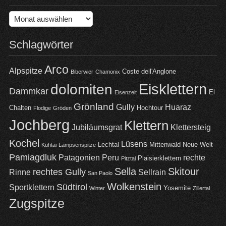
Archiv
Schlagwörter
Arco
Alpspitze
Coste dell'Anglone
Biberwier
Chamonix
Eisklettern
dolomiten
Dammkar
El
Eisenzeit
Grönland
Gully
Huaraz
Chalten
Hochtour
Flodige
Gröden
Jochberg
Klettern
Jubiläumsgrat
Klettersteig
Kochel
Lüsens
Lechtal
Mittenwald
Neue Welt
Kühtai
Lampsenspitze
Pamiagdluk
Patagonien
Peru
rechte
Plaisierklettern
Pitztal
Sella
Skitour
rechtes Gully
Rinne
Sellrain
San Paolo
Wolkenstein
Südtirol
Sportklettern
Yosemite
Winter
Zillertal
Zugspitze