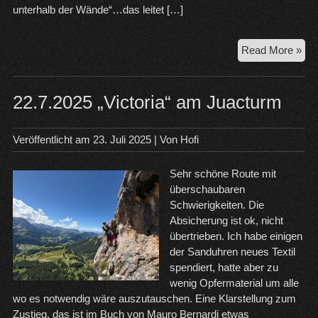
unterhalb der Wände“…das leitet […]
29.
Read More »
Nor
(Hü
Füh
22.7.2025 „Victoria“ am Juacturm
de
Jua
Veröffentlicht am
23. Juli 2025
| Von
Hofi
Sehr schöne Route mit
überschaubaren
Schwierigkeiten. Die
Absicherung ist ok, nicht
übertrieben. Ich habe einigen
der Sanduhren neues Textil
spendiert, hatte aber zu
wenig Opfermaterial um alle
wo es notwendig wäre auszutauschen. Eine Klarstellung zum
Zustieg, das ist im Buch von Mauro Bernardi etwas