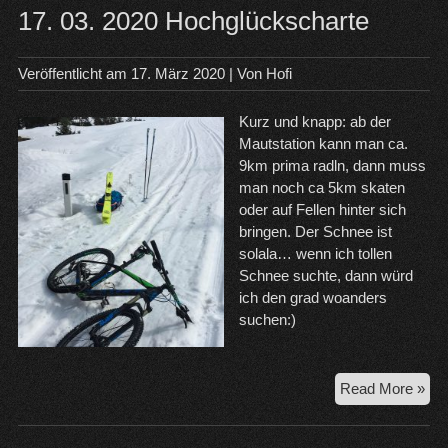
17. 03. 2020 Hochglückscharte
Veröffentlicht am
17. März 2020
| Von
Hofi
Kurz und knapp: ab der
Mautstation kann man ca.
9km prima radln, dann muss
man noch ca 5km skaten
oder auf Fellen hinter sich
bringen. Der Schnee ist
solala… wenn ich tollen
Schnee suchte, dann würd
ich den grad woanders
suchen:)
17.
Read More »
03.
20