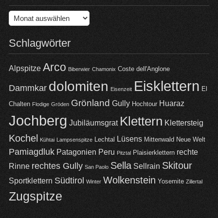
Archiv
Schlagwörter
Arco
Alpspitze
Coste dell'Anglone
Biberwier
Chamonix
Eisklettern
dolomiten
Dammkar
El
Eisenzeit
Grönland
Gully
Huaraz
Chalten
Hochtour
Flodige
Gröden
Jochberg
Klettern
Jubiläumsgrat
Klettersteig
Kochel
Lüsens
Lechtal
Mittenwald
Neue Welt
Kühtai
Lampsenspitze
Pamiagdluk
Patagonien
Peru
rechte
Plaisierklettern
Pitztal
Sella
Skitour
rechtes Gully
Rinne
Sellrain
San Paolo
Wolkenstein
Südtirol
Sportklettern
Yosemite
Winter
Zillertal
Zugspitze