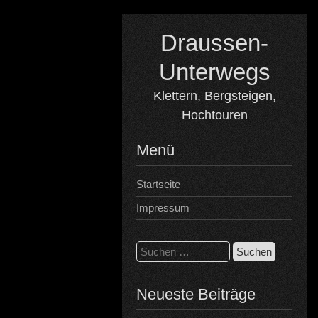
Skip
to
Draussen-
content
Unterwegs
Klettern, Bergsteigen,
Hochtouren
Menü
Startseite
Impressum
Suchen
nach:
Neueste Beiträge