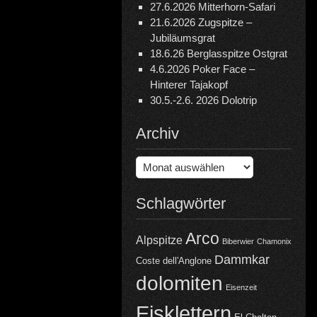
27.6.2026 Mitterhorn-Safari
21.6.2026 Zugspitze –
Jubiläumsgrat
18.6.26 Berglasspitze Ostgrat
4.6.2026 Poker Face –
Hinterer Tajakopf
30.5.-2.6. 2026 Dolotrip
Archiv
Archiv
Schlagwörter
Arco
Alpspitze
Biberwier
Chamonix
Dammkar
Coste dell'Anglone
dolomiten
Eisenzeit
Eisklettern