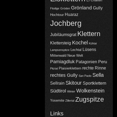
El Chalten
Grönland
Gully
Flodige
Gröden
Huaraz
Hochtour
Jochberg
Klettern
Jubiläumsgrat
Kochel
Klettersteig
Kühtai
Lüsens
Lechtal
Lampsenspitze
Mittenwald
Neue Welt
Pamiagdluk
Patagonien
Peru
rechte Rinne
Plaisierklettern
Pitztal
Sella
rechtes Gully
San Paolo
Skitour
Sellrain
Sportklettern
Wolkenstein
Südtirol
Winter
Zugspitze
Yosemite
Zillertal
Links