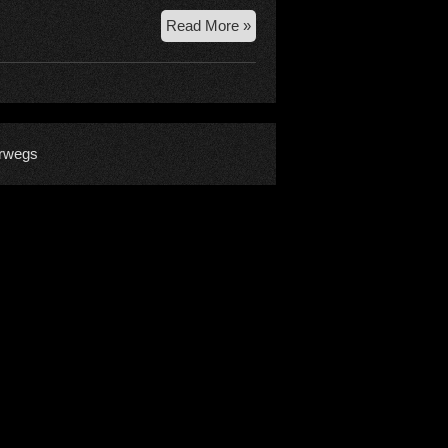
17.
Read More »
11.
2018
Köllenspitze
Westgrat
rwegs