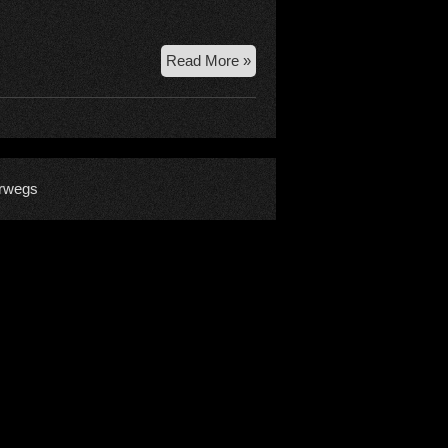
3.
Read More »
6.
2018
–
Grossvenediger,
gesamter
rwegs
Nordgrat