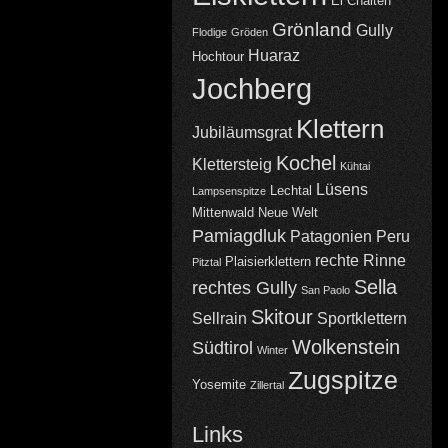
El Chalten
Grönland
Gully
Flodige
Gröden
Huaraz
Hochtour
Jochberg
Klettern
Jubiläumsgrat
Kochel
Klettersteig
Kühtai
Lüsens
Lechtal
Lampsenspitze
Mittenwald
Neue Welt
Pamiagdluk
Patagonien
Peru
rechte Rinne
Plaisierklettern
Pitztal
Sella
rechtes Gully
San Paolo
Skitour
Sellrain
Sportklettern
Wolkenstein
Südtirol
Winter
Zugspitze
Yosemite
Zillertal
Links