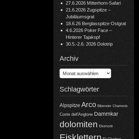
27.6.2026 Mitterhorn-Safari
21.6.2026 Zugspitze –
Jubiläumsgrat
18.6.26 Berglasspitze Ostgrat
4.6.2026 Poker Face –
Hinterer Tajakopf
30.5.-2.6. 2026 Dolotrip
Archiv
Archiv
Schlagwörter
Arco
Alpspitze
Biberwier
Chamonix
Dammkar
Coste dell'Anglone
dolomiten
Eisenzeit
Eisklettern