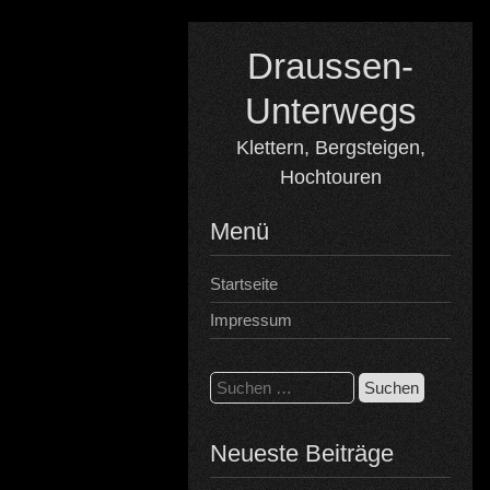
Skip
to
Draussen-
content
Unterwegs
Klettern, Bergsteigen,
Hochtouren
Menü
Startseite
Impressum
Suchen
nach:
Neueste Beiträge