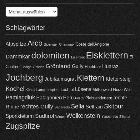
Archiv
Schlagwörter
Arco
Alpspitze
Coste dell'Anglone
Biberwier
Chamonix
Eisklettern
dolomiten
Dammkar
El
Eisenzeit
Grönland
Gully
Huaraz
Chalten
Hochtour
Flodige
Gröden
Jochberg
Klettern
Jubiläumsgrat
Klettersteig
Kochel
Lüsens
Lechtal
Mittenwald
Neue Welt
Kühtai
Lampsenspitze
Pamiagdluk
Patagonien
Peru
rechte
Plaisierklettern
Pitztal
Sella
Skitour
rechtes Gully
Rinne
Sellrain
San Paolo
Wolkenstein
Südtirol
Sportklettern
Yosemite
Winter
Zillertal
Zugspitze