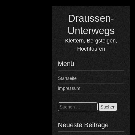
Skip
to
Draussen-
content
Unterwegs
Klettern, Bergsteigen,
Hochtouren
Menü
Startseite
Impressum
Suchen
nach:
Neueste Beiträge