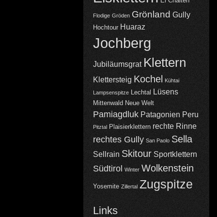
El Chalten
Grönland
Gully
Flodige
Gröden
Huaraz
Hochtour
Jochberg
Klettern
Jubiläumsgrat
Kochel
Klettersteig
Kühtai
Lüsens
Lechtal
Lampsenspitze
Mittenwald
Neue Welt
Pamiagdluk
Patagonien
Peru
rechte Rinne
Plaisierklettern
Pitztal
Sella
rechtes Gully
San Paolo
Skitour
Sellrain
Sportklettern
Wolkenstein
Südtirol
Winter
Zugspitze
Yosemite
Zillertal
Links