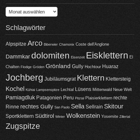
Archiv
Schlagwörter
Arco
Alpspitze
Coste dell'Anglone
Biberwier
Chamonix
Eisklettern
dolomiten
Dammkar
El
Eisenzeit
Grönland
Gully
Huaraz
Chalten
Hochtour
Flodige
Gröden
Jochberg
Klettern
Jubiläumsgrat
Klettersteig
Kochel
Lüsens
Lechtal
Mittenwald
Neue Welt
Kühtai
Lampsenspitze
Pamiagdluk
Patagonien
Peru
rechte
Plaisierklettern
Pitztal
Sella
Skitour
rechtes Gully
Rinne
Sellrain
San Paolo
Wolkenstein
Südtirol
Sportklettern
Yosemite
Winter
Zillertal
Zugspitze