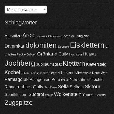
Archiv
Schlagwörter
Arco
Alpspitze
Coste dell'Anglone
Biberwier
Chamonix
Eisklettern
dolomiten
Dammkar
El
Eisenzeit
Grönland
Gully
Huaraz
Chalten
Hochtour
Flodige
Gröden
Jochberg
Klettern
Jubiläumsgrat
Klettersteig
Kochel
Lüsens
Lechtal
Mittenwald
Neue Welt
Kühtai
Lampsenspitze
Pamiagdluk
Patagonien
Peru
rechte
Plaisierklettern
Pitztal
Sella
Skitour
rechtes Gully
Rinne
Sellrain
San Paolo
Wolkenstein
Südtirol
Sportklettern
Yosemite
Winter
Zillertal
Zugspitze