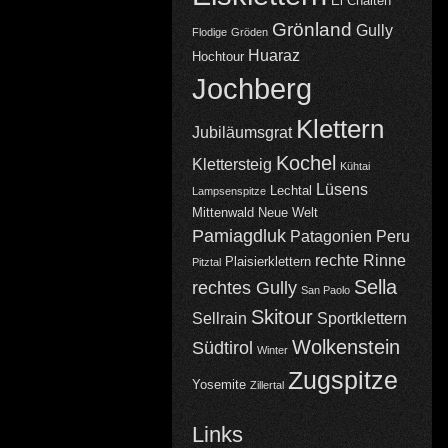
El Chalten
Grönland
Gully
Flodige
Gröden
Huaraz
Hochtour
Jochberg
Klettern
Jubiläumsgrat
Kochel
Klettersteig
Kühtai
Lüsens
Lechtal
Lampsenspitze
Mittenwald
Neue Welt
Pamiagdluk
Patagonien
Peru
rechte Rinne
Plaisierklettern
Pitztal
Sella
rechtes Gully
San Paolo
Skitour
Sellrain
Sportklettern
Wolkenstein
Südtirol
Winter
Zugspitze
Yosemite
Zillertal
Links