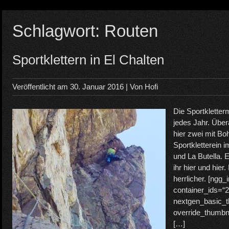
Schlagwort:
Routen
Sportklettern in El Chalten
Veröffentlicht am
30. Januar 2016
| Von
Hofi
Die Sportklette
jedes Jahr. Über
hier zwei mit Bo
Sportkletterein i
und La Butella. 
ihr hier und hier.
herrlicher. [ngg
container_ids=“2
nextgen_basic_t
override_thumbn
[…]