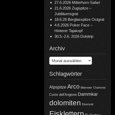
27.6.2026 Mitterhorn-Safari
21.6.2026 Zugspitze –
Jubiläumsgrat
18.6.26 Berglasspitze Ostgrat
4.6.2026 Poker Face –
Hinterer Tajakopf
30.5.-2.6. 2026 Dolotrip
Archiv
Archiv
Schlagwörter
Arco
Alpspitze
Biberwier
Chamonix
Dammkar
Coste dell'Anglone
dolomiten
Eisenzeit
Eisklettern