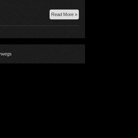
Sportklettern
Read More »
in
El
Chalten
rwegs