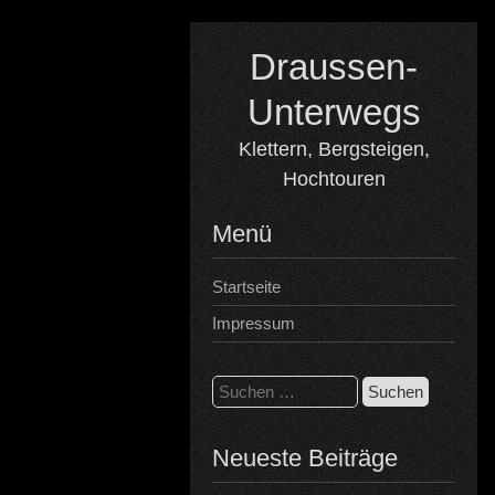
Skip
to
Draussen-
content
Unterwegs
Klettern, Bergsteigen,
Hochtouren
Menü
Startseite
Impressum
Suchen
nach:
Neueste Beiträge