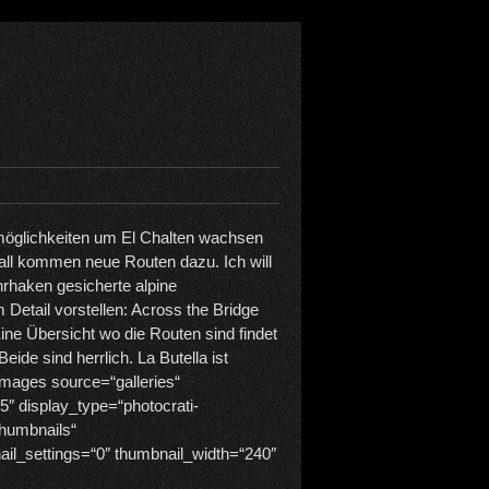
rmöglichkeiten um El Chalten wachsen
all kommen neue Routen dazu. Ich will
hrhaken gesicherte alpine
m Detail vorstellen: Across the Bridge
Eine Übersicht wo die Routen sind findet
 Beide sind herrlich. La Butella ist
_images source=“galleries“
5″ display_type=“photocrati-
humbnails“
ail_settings=“0″ thumbnail_width=“240″