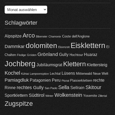
Archiv
Schlagwörter
Arco
Alpspitze
Coste dell'Anglone
Biberwier
Chamonix
Eisklettern
dolomiten
Dammkar
El
Eisenzeit
Grönland
Gully
Huaraz
Chalten
Hochtour
Flodige
Gröden
Jochberg
Klettern
Jubiläumsgrat
Klettersteig
Kochel
Lüsens
Lechtal
Mittenwald
Neue Welt
Kühtai
Lampsenspitze
Pamiagdluk
Patagonien
Peru
rechte
Plaisierklettern
Pitztal
Sella
Skitour
rechtes Gully
Rinne
Sellrain
San Paolo
Wolkenstein
Südtirol
Sportklettern
Yosemite
Winter
Zillertal
Zugspitze