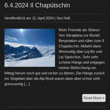
6.4.2024 Il Chapütschin
Veröffentlicht am
11. April 2024
| Von
Hofi
Mehr Freeride als Skitour:
Von Silvaplana zur Murtel
Bergstation und rüber zum Il
Chapütschin. Abfahrt dann
Westseitig über Lej Alv und
Lej Sgrischus. Sehr sehr
schöne Hänge und entgegen
meiner Befürchtung um
Mittag herum noch gut und sicher zu fahren. Die Hänge zurück
ins Skigebiet über die Alp Munt waren dann aber schon sehr
grenzwertig […]
6.4
Read More »
Il
Cha