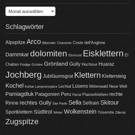
Archiv
Schlagwörter
Arco
Alpspitze
Coste dell'Anglone
Biberwier
Chamonix
Eisklettern
dolomiten
Dammkar
El
Eisenzeit
Grönland
Gully
Huaraz
Chalten
Hochtour
Flodige
Gröden
Jochberg
Klettern
Jubiläumsgrat
Klettersteig
Kochel
Lüsens
Lechtal
Mittenwald
Neue Welt
Kühtai
Lampsenspitze
Pamiagdluk
Patagonien
Peru
rechte
Plaisierklettern
Pitztal
Sella
Skitour
rechtes Gully
Rinne
Sellrain
San Paolo
Wolkenstein
Südtirol
Sportklettern
Yosemite
Winter
Zillertal
Zugspitze