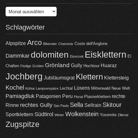
Archiv
Schlagwörter
Arco
Alpspitze
Coste dell'Anglone
Biberwier
Chamonix
Eisklettern
dolomiten
Dammkar
El
Eisenzeit
Grönland
Gully
Huaraz
Chalten
Hochtour
Flodige
Gröden
Jochberg
Klettern
Jubiläumsgrat
Klettersteig
Kochel
Lüsens
Lechtal
Mittenwald
Neue Welt
Kühtai
Lampsenspitze
Pamiagdluk
Patagonien
Peru
rechte
Plaisierklettern
Pitztal
Sella
Skitour
rechtes Gully
Rinne
Sellrain
San Paolo
Wolkenstein
Südtirol
Sportklettern
Yosemite
Winter
Zillertal
Zugspitze