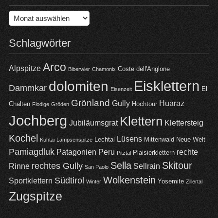
Archiv
Schlagwörter
Arco
Alpspitze
Coste dell'Anglone
Biberwier
Chamonix
Eisklettern
dolomiten
Dammkar
El
Eisenzeit
Grönland
Gully
Huaraz
Chalten
Hochtour
Flodige
Gröden
Jochberg
Klettern
Jubiläumsgrat
Klettersteig
Kochel
Lüsens
Lechtal
Mittenwald
Neue Welt
Kühtai
Lampsenspitze
Pamiagdluk
Patagonien
Peru
rechte
Plaisierklettern
Pitztal
Sella
Skitour
rechtes Gully
Rinne
Sellrain
San Paolo
Wolkenstein
Südtirol
Sportklettern
Yosemite
Winter
Zillertal
Zugspitze