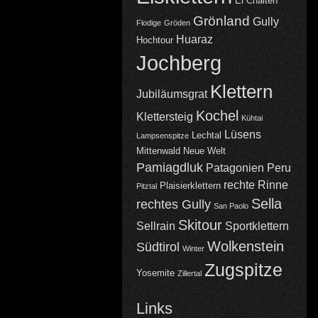
El Chalten
Grönland
Gully
Flodige
Gröden
Huaraz
Hochtour
Jochberg
Klettern
Jubiläumsgrat
Kochel
Klettersteig
Kühtai
Lüsens
Lechtal
Lampsenspitze
Mittenwald
Neue Welt
Pamiagdluk
Patagonien
Peru
rechte Rinne
Plaisierklettern
Pitztal
Sella
rechtes Gully
San Paolo
Skitour
Sellrain
Sportklettern
Wolkenstein
Südtirol
Winter
Zugspitze
Yosemite
Zillertal
Links