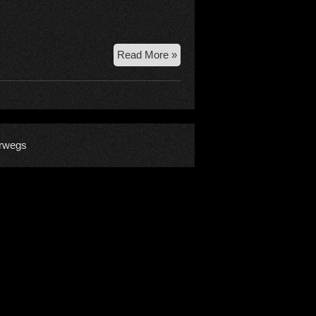
14.-19.
Read More »
3.
2014
–
Rjukan
–
rwegs
Heavy
Water
–
Eisklettern
in
Norwegen