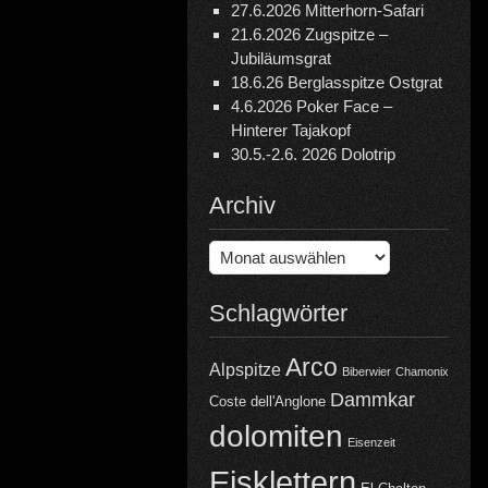
27.6.2026 Mitterhorn-Safari
21.6.2026 Zugspitze –
Jubiläumsgrat
18.6.26 Berglasspitze Ostgrat
4.6.2026 Poker Face –
Hinterer Tajakopf
30.5.-2.6. 2026 Dolotrip
Archiv
Archiv
Schlagwörter
Arco
Alpspitze
Biberwier
Chamonix
Dammkar
Coste dell'Anglone
dolomiten
Eisenzeit
Eisklettern