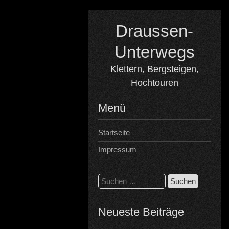
Skip
to
Draussen-
content
Unterwegs
Klettern, Bergsteigen,
Hochtouren
Menü
Startseite
Impressum
Suchen
nach:
Neueste Beiträge