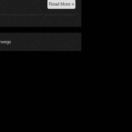
17.
Read More »
11.
2018
Köllenspitze
Westgrat
rwegs