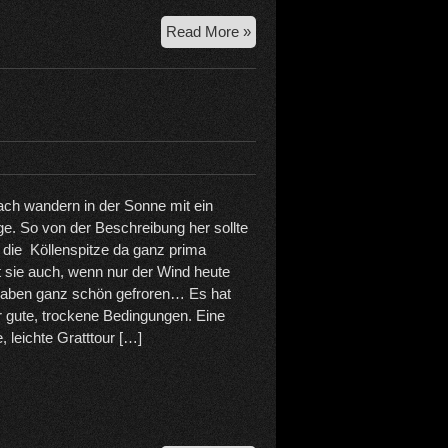
31.
Read More »
10.
2022
Gehrenspitze
Westgrat
ach wandern in der Sonne mit ein
age. So von der Beschreibung her sollte
 die Köllenspitze da ganz prima
st sie auch, wenn nur der Wind heute
 haben ganz schön gefroren… Es hat
 gute, trockene Bedingungen. Eine
 leichte Gratttour […]