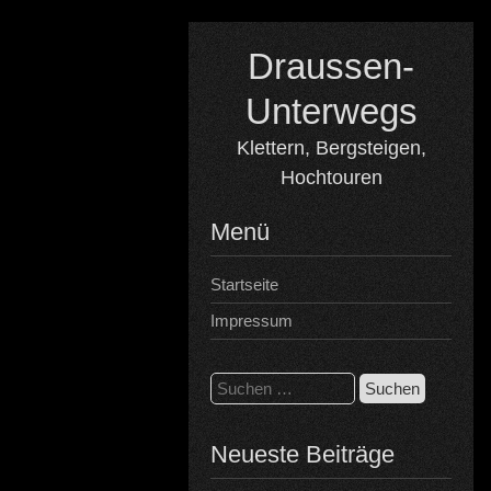
Skip
to
Draussen-
content
Unterwegs
Klettern, Bergsteigen,
Hochtouren
Menü
Startseite
Impressum
Suchen
nach:
Neueste Beiträge