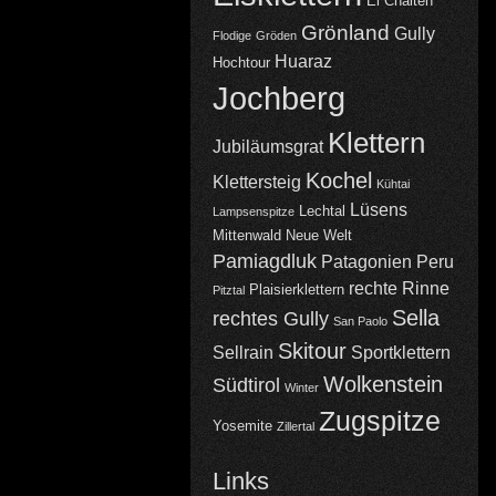
El Chalten
Grönland
Gully
Flodige
Gröden
Huaraz
Hochtour
Jochberg
Klettern
Jubiläumsgrat
Kochel
Klettersteig
Kühtai
Lüsens
Lechtal
Lampsenspitze
Mittenwald
Neue Welt
Pamiagdluk
Patagonien
Peru
rechte Rinne
Plaisierklettern
Pitztal
Sella
rechtes Gully
San Paolo
Skitour
Sellrain
Sportklettern
Wolkenstein
Südtirol
Winter
Zugspitze
Yosemite
Zillertal
Links