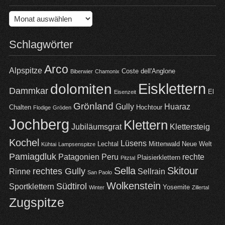
Archiv
Schlagwörter
Arco
Alpspitze
Coste dell'Anglone
Biberwier
Chamonix
Eisklettern
dolomiten
Dammkar
El
Eisenzeit
Grönland
Gully
Huaraz
Chalten
Hochtour
Flodige
Gröden
Jochberg
Klettern
Jubiläumsgrat
Klettersteig
Kochel
Lüsens
Lechtal
Mittenwald
Neue Welt
Kühtai
Lampsenspitze
Pamiagdluk
Patagonien
Peru
rechte
Plaisierklettern
Pitztal
Sella
Skitour
rechtes Gully
Rinne
Sellrain
San Paolo
Wolkenstein
Südtirol
Sportklettern
Yosemite
Winter
Zillertal
Zugspitze