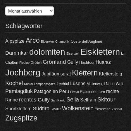
Archiv
Schlagwörter
Arco
Alpspitze
Coste dell'Anglone
Biberwier
Chamonix
Eisklettern
dolomiten
Dammkar
El
Eisenzeit
Grönland
Gully
Huaraz
Chalten
Hochtour
Flodige
Gröden
Jochberg
Klettern
Jubiläumsgrat
Klettersteig
Kochel
Lüsens
Lechtal
Mittenwald
Neue Welt
Kühtai
Lampsenspitze
Pamiagdluk
Patagonien
Peru
rechte
Plaisierklettern
Pitztal
Sella
Skitour
rechtes Gully
Rinne
Sellrain
San Paolo
Wolkenstein
Südtirol
Sportklettern
Yosemite
Winter
Zillertal
Zugspitze