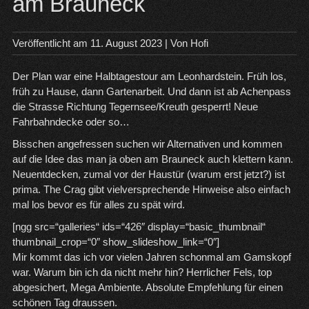
am Brauneck
Veröffentlicht am
11. August 2023
| Von
Hofi
Der Plan war eine Halbtagestour am Leonhardstein. Früh los,
früh zu Hause, dann Gartenarbeit. Und dann ist ab Achenpass
die Strasse Richtung Tegernsee/Kreuth gesperrt! Neue
Fahrbahndecke oder so…
Bisschen angefressen suchen wir Alternativen und kommen
auf die Idee das man ja oben am Brauneck auch klettern kann.
Neuentdecken, zumal vor der Haustür (warum erst jetzt?) ist
prima. The Crag gibt vielversprechende Hinweise also einfach
mal los bevor es für alles zu spät wird.
[ngg src=“galleries“ ids=“426″ display=“basic_thumbnail“
thumbnail_crop=“0″ show_slideshow_link=“0″]
Mir kommt das ich vor vielen Jahren schonmal am Gamskopf
war. Warum bin ich da nicht mehr hin? Herrlicher Fels, top
abgesichert, Mega Ambiente. Absolute Empfehlung für einen
schönen Tag draussen.