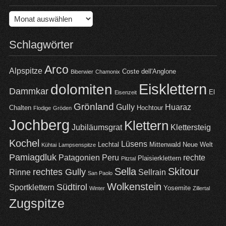
Archiv
Schlagwörter
Arco
Alpspitze
Coste dell'Anglone
Biberwier
Chamonix
Eisklettern
dolomiten
Dammkar
El
Eisenzeit
Grönland
Gully
Huaraz
Chalten
Hochtour
Flodige
Gröden
Jochberg
Klettern
Jubiläumsgrat
Klettersteig
Kochel
Lüsens
Lechtal
Mittenwald
Neue Welt
Kühtai
Lampsenspitze
Pamiagdluk
Patagonien
Peru
rechte
Plaisierklettern
Pitztal
Sella
Skitour
rechtes Gully
Rinne
Sellrain
San Paolo
Wolkenstein
Südtirol
Sportklettern
Yosemite
Winter
Zillertal
Zugspitze