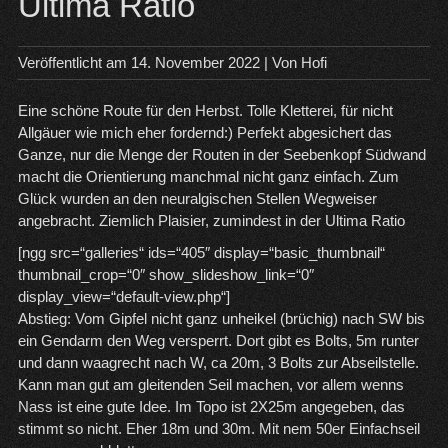
Ultima Ratio
Veröffentlicht am
14. November 2022
| Von
Hofi
Eine schöne Route für den Herbst. Tolle Kletterei, für nicht
Allgäuer wie mich eher fordernd:) Perfekt abgesichert das
Ganze, nur die Menge der Routen in der Seebenkopf Südwand
macht die Orientierung manchmal nicht ganz einfach. Zum
Glück wurden an den neuralgischen Stellen Wegweiser
angebracht. Ziemlich Plaisier, zumindest in der Ultima Ratio
[ngg src=“galleries“ ids=“405″ display=“basic_thumbnail“
thumbnail_crop=“0″ show_slideshow_link=“0″
display_view=“default-view.php“]
Abstieg: Vom Gipfel nicht ganz unheikel (brüchig) nach SW bis
ein Gendarm den Weg versperrt. Dort gibt es Bolts, 5m runter
und dann waagrecht nach W, ca 20m, 3 Bolts zur Abseilstelle.
Kann man gut am gleitenden Seil machen, vor allem wenns
Nass ist eine gute Idee. Im Topo ist 2X25m angegeben, das
stimmt so nicht. Eher 18m und 30m. Mit nem 50er Einfachseil