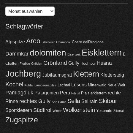
Archiv
Schlagwörter
Arco
Alpspitze
Coste dell'Anglone
Biberwier
Chamonix
Eisklettern
dolomiten
Dammkar
El
Eisenzeit
Grönland
Gully
Huaraz
Chalten
Hochtour
Flodige
Gröden
Jochberg
Klettern
Jubiläumsgrat
Klettersteig
Kochel
Lüsens
Lechtal
Mittenwald
Neue Welt
Kühtai
Lampsenspitze
Pamiagdluk
Patagonien
Peru
rechte
Plaisierklettern
Pitztal
Sella
Skitour
rechtes Gully
Rinne
Sellrain
San Paolo
Wolkenstein
Südtirol
Sportklettern
Yosemite
Winter
Zillertal
Zugspitze