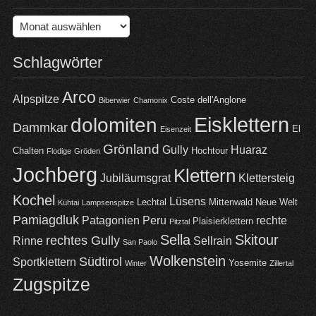
Archiv
Schlagwörter
Arco
Alpspitze
Coste dell'Anglone
Biberwier
Chamonix
Eisklettern
dolomiten
Dammkar
El
Eisenzeit
Grönland
Gully
Huaraz
Chalten
Hochtour
Flodige
Gröden
Jochberg
Klettern
Jubiläumsgrat
Klettersteig
Kochel
Lüsens
Lechtal
Mittenwald
Neue Welt
Kühtai
Lampsenspitze
Pamiagdluk
Patagonien
Peru
rechte
Plaisierklettern
Pitztal
Sella
Skitour
rechtes Gully
Rinne
Sellrain
San Paolo
Wolkenstein
Südtirol
Sportklettern
Yosemite
Winter
Zillertal
Zugspitze