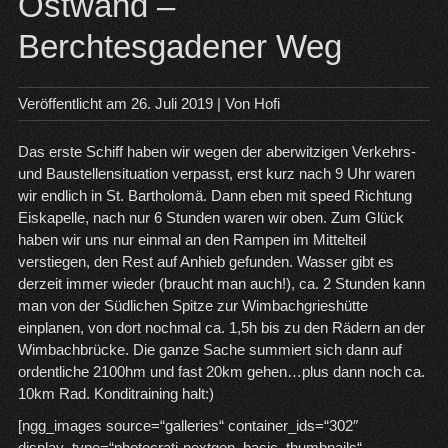
Ostwand –
Berchtesgadener Weg
Veröffentlicht am
26. Juli 2019
| Von
Hofi
Das erste Schiff haben wir wegen der aberwitzigen Verkehrs-
und Baustellensituation verpasst, erst kurz nach 9 Uhr waren
wir endlich in St. Bartholomä. Dann eben mit speed Richtung
Eiskapelle, nach nur 6 Stunden waren wir oben. Zum Glück
haben wir uns nur einmal an den Rampen im Mittelteil
verstiegen, den Rest auf Anhieb gefunden. Wasser gibt es
derzeit immer wieder (braucht man auch!), ca. 2 Stunden kann
man von der Südlichen Spitze zur Wimbachgrieshütte
einplanen, von dort nochmal ca. 1,5h bis zu den Rädern an der
Wimbachbrücke. Die ganze Sache summiert sich dann auf
ordentliche 2100hm und fast 20km gehen…plus dann noch ca.
10km Rad. Konditraining halt:)
[ngg_images source=“galleries“ container_ids=“302″
display_type=“photocrati-nextgen_basic_thumbnails“