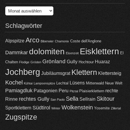
Archiv
Schlagwörter
Arco
Alpspitze
Coste dell'Anglone
Biberwier
Chamonix
Eisklettern
dolomiten
Dammkar
El
Eisenzeit
Grönland
Gully
Huaraz
Chalten
Hochtour
Flodige
Gröden
Jochberg
Klettern
Jubiläumsgrat
Klettersteig
Kochel
Lüsens
Lechtal
Mittenwald
Neue Welt
Kühtai
Lampsenspitze
Pamiagdluk
Patagonien
Peru
rechte
Plaisierklettern
Pitztal
Sella
Skitour
rechtes Gully
Rinne
Sellrain
San Paolo
Wolkenstein
Südtirol
Sportklettern
Yosemite
Winter
Zillertal
Zugspitze