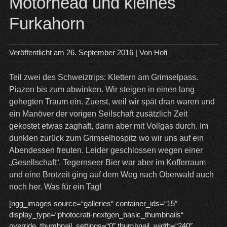
Motörhead und kleines
Furkahorn
Veröffentlicht am
26. September 2016
| Von
Hofi
Teil zwei des Schweiztrips: Klettern am Grimselpass.
Piazen bis zum abwinken. Wir steigen in einen lang
gehegten Traum ein. Zuerst, weil wir spät dran waren und
ein Manöver der vorigen Seilschaft zusätzlich Zeit
gekostet etwas zaghaft, dann aber mit Vollgas durch. Im
dunklen zurück zum Grimselhospitz wo wir uns auf ein
Abendessen freuten. Leider geschlossen wegen einer
„Gesellschaft“. Tegernseer Bier war aber im Kofferraum
und eine Brotzeit ging auf dem Weg nach Oberwald auch
noch her. Was für ein Tag!
[ngg_images source=“galleries“ container_ids=“15″
display_type=“photocrati-nextgen_basic_thumbnails“
override_thumbnail_settings=“0″ thumbnail_width=“240″