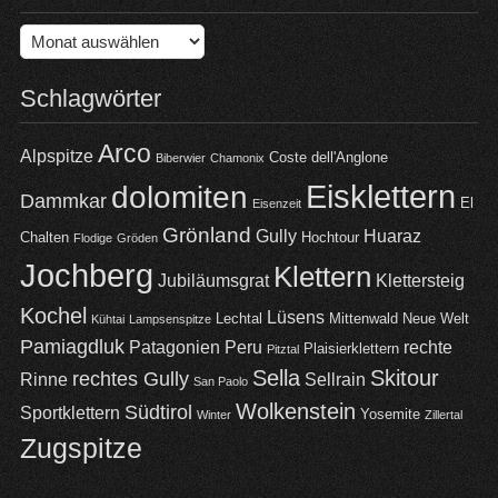
Archiv
Schlagwörter
Arco
Alpspitze
Coste dell'Anglone
Biberwier
Chamonix
Eisklettern
dolomiten
Dammkar
El
Eisenzeit
Grönland
Gully
Huaraz
Chalten
Hochtour
Flodige
Gröden
Jochberg
Klettern
Jubiläumsgrat
Klettersteig
Kochel
Lüsens
Lechtal
Mittenwald
Neue Welt
Kühtai
Lampsenspitze
Pamiagdluk
Patagonien
Peru
rechte
Plaisierklettern
Pitztal
Sella
Skitour
rechtes Gully
Rinne
Sellrain
San Paolo
Wolkenstein
Südtirol
Sportklettern
Yosemite
Winter
Zillertal
Zugspitze