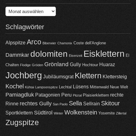
Archiv
Schlagwörter
Arco
Alpspitze
Coste dell'Anglone
Biberwier
Chamonix
Eisklettern
dolomiten
Dammkar
El
Eisenzeit
Grönland
Gully
Huaraz
Chalten
Hochtour
Flodige
Gröden
Jochberg
Klettern
Jubiläumsgrat
Klettersteig
Kochel
Lüsens
Lechtal
Mittenwald
Neue Welt
Kühtai
Lampsenspitze
Pamiagdluk
Patagonien
Peru
rechte
Plaisierklettern
Pitztal
Sella
Skitour
rechtes Gully
Rinne
Sellrain
San Paolo
Wolkenstein
Südtirol
Sportklettern
Yosemite
Winter
Zillertal
Zugspitze