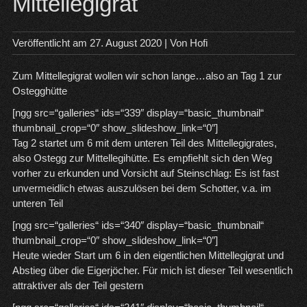
Mittellegigrat
Veröffentlicht am
27. August 2020
| Von
Hofi
Zum Mittellegigrat wollen wir schon lange…also an Tag 1 zur
Ostegghütte
[ngg src=“galleries“ ids=“339″ display=“basic_thumbnail“
thumbnail_crop=“0″ show_slideshow_link=“0″]
Tag 2 startet um 6 mit dem unteren Teil des Mittellegigrates,
also Ostegg zur Mittellegihütte. Es empfiehlt sich den Weg
vorher zu erkunden und Vorsicht auf Steinschlag: Es ist fast
unvermeidlich etwas auszulösen bei dem Schotter, v.a. im
unteren Teil
[ngg src=“galleries“ ids=“340″ display=“basic_thumbnail“
thumbnail_crop=“0″ show_slideshow_link=“0″]
Heute wieder Start um 6 in den eigentlichen Mittellegigrat und
Abstieg über die Eigerjöcher. Für mich ist dieser Teil wesentlich
attraktiver als der Teil gestern